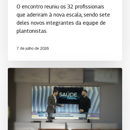
O encontro reuniu os 32 profissionais
Atendimento
que aderiram à nova escala, sendo sete
24
deles novos integrantes da equipe de
horas
plantonistas.
7 de julho de 2026
Saúde
bucal
e
esporte:
Uniodonto
de
Santos
destaca