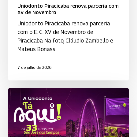
Uniodonto Piracicaba renova parceria com
XV de Novembro
Uniodonto Piracicaba renova parceria
com o E. C. XV de Novembro de
Piracicaba Na foto, Cláudio Zambello e
Mateus Bonassi
7 de julho de 2026
Uniodonto
de
São
José
dos
Campos