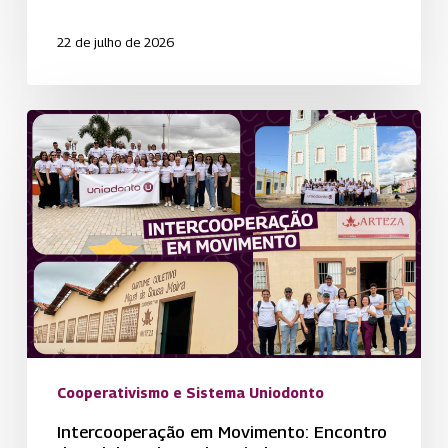
22 de julho de 2026
Intercooperação
em
Movimento:
Encontro
de
Colaboradores
da
Uniodonto
PB
promove
Cooperativismo e Sistema Uniodonto
vivência
e
Intercooperação em Movimento: Encontro