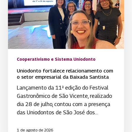
relacionamento
com
o
setor
empresarial
da
Baixada
Cooperativismo e Sistema Uniodonto
Santista
Uniodonto fortalece relacionamento com
o setor empresarial da Baixada Santista
Lançamento da 11ª edição do Festival
Gastronômico de São Vicente, realizado
dia 28 de julho, contou com a presença
das Uniodontos de São José dos…
1 de agosto de 2026