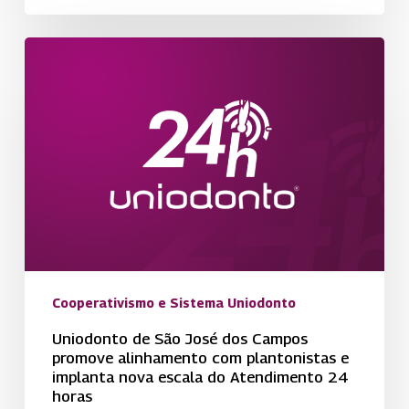
Uniodonto
de
São
José
dos
Campos
promove
alinhamento
com
plantonistas
e
Cooperativismo e Sistema Uniodonto
implanta
Uniodonto de São José dos Campos
nova
promove alinhamento com plantonistas e
implanta nova escala do Atendimento 24
escala
horas
do