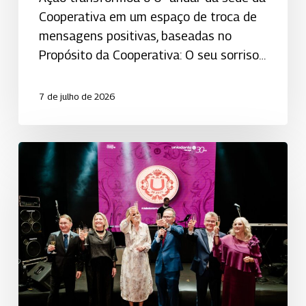
Cooperativa em um espaço de troca de
mensagens positivas, baseadas no
Propósito da Cooperativa: O seu sorriso…
7 de julho de 2026
Uniodonto
de
Maringá
celebra
30
anos
de
história,
cooperação