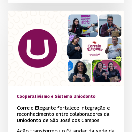
Correio
Elegante
fortalece
integração
e
reconhecimento
entre
colaboradores
da
Uniodonto
de
Cooperativismo e Sistema Uniodonto
São
Correio Elegante fortalece integração e
José
reconhecimento entre colaboradores da
Uniodonto de São José dos Campos
dos
Campos
Ação transformou o 6º andar da sede da