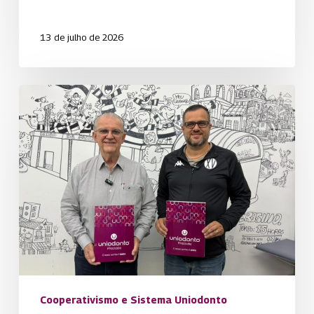
13 de julho de 2026
Uniodonto
Piracicaba
renova
parceria
com
XV
de
Novembro
Cooperativismo e Sistema Uniodonto