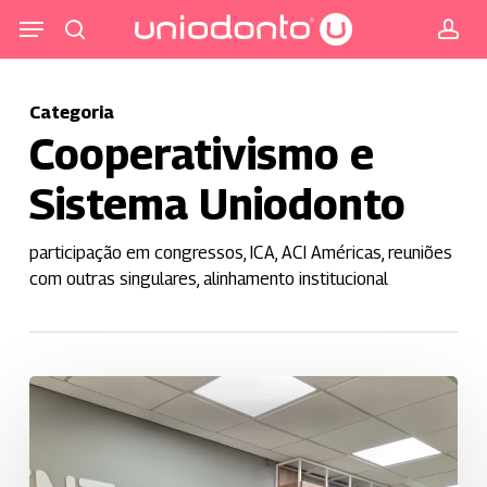
Pular
Menu
para
procurar
co
o
conteúdo
Categoria
principal
Cooperativismo e
Sistema Uniodonto
participação em congressos, ICA, ACI Américas, reuniões
com outras singulares, alinhamento institucional
Uniodonto
Campinas
fortalece
o