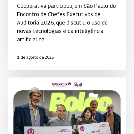
Cooperativa participou, em São Paulo, do
Encontro de Chefes Executivos de
Auditoria 2026, que discutiu o uso de
novas tecnologias e da inteligência
artificial na…
1 de agosto de 2026
Bolão
da
Uniodonto
de
São
José
dos