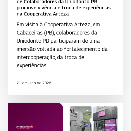
de Colaboradores da Uniodonto PB
troca
promove vivência e troca de experiências
de
na Cooperativa Arteza
experiências
Em visita à Cooperativa Arteza, em
na
Cabaceiras (PB), colaboradores da
Cooperativa
Uniodonto PB participaram de uma
Arteza
imersão voltada ao fortalecimento da
intercooperação, da troca de
experiências…
21 de julho de 2026
Clínicas
Integradas
oferecem
qualidade