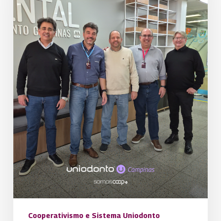
cooperativismo
com
visita
da
Uniodonto
Porto
Alegre
Cooperativismo e Sistema Uniodonto