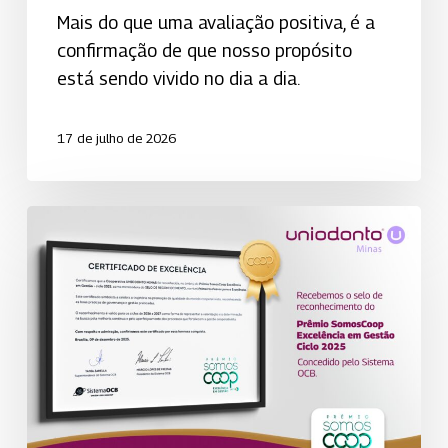
Mais do que uma avaliação positiva, é a
confirmação de que nosso propósito
está sendo vivido no dia a dia.
17 de julho de 2026
Uniodonto
Minas
é
reconhecida
nacionalmente
por
excelência
em
gestão