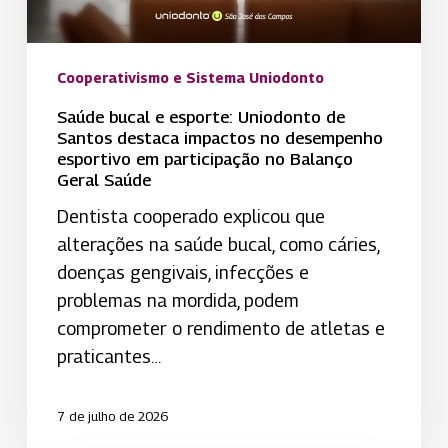
impactos
no
desempenho
Cooperativismo e Sistema Uniodonto
esportivo
Saúde bucal e esporte: Uniodonto de
em
Santos destaca impactos no desempenho
esportivo em participação no Balanço
participação
Geral Saúde
no
Dentista cooperado explicou que
Balanço
alterações na saúde bucal, como cáries,
Geral
doenças gengivais, infecções e
Saúde
problemas na mordida, podem
comprometer o rendimento de atletas e
praticantes…
7 de julho de 2026