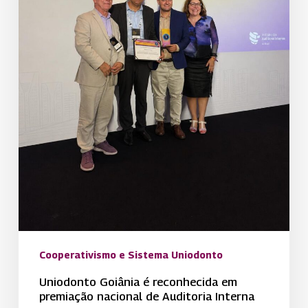
de
Auditoria
Interna
Cooperativismo e Sistema Uniodonto
Uniodonto Goiânia é reconhecida em
premiação nacional de Auditoria Interna