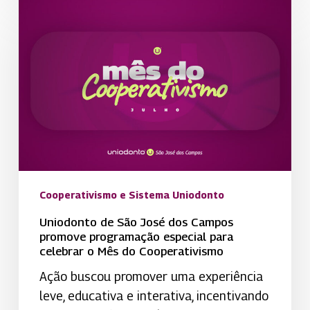
Uniodonto
de
São
José
dos
Campos
promove
programação
especial
para
celebrar
Cooperativismo e Sistema Uniodonto
o
Uniodonto de São José dos Campos
Mês
promove programação especial para
celebrar o Mês do Cooperativismo
do
Cooperativismo
Ação buscou promover uma experiência
leve, educativa e interativa, incentivando