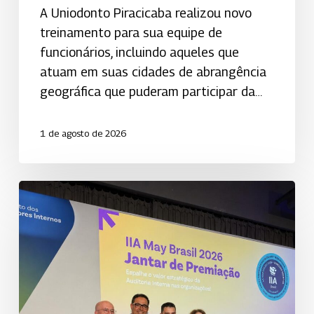
A Uniodonto Piracicaba realizou novo
treinamento para sua equipe de
funcionários, incluindo aqueles que
atuam em suas cidades de abrangência
geográfica que puderam participar da…
1 de agosto de 2026
Uniodonto
Goiânia
é
reconhecida
em
premiação
nacional