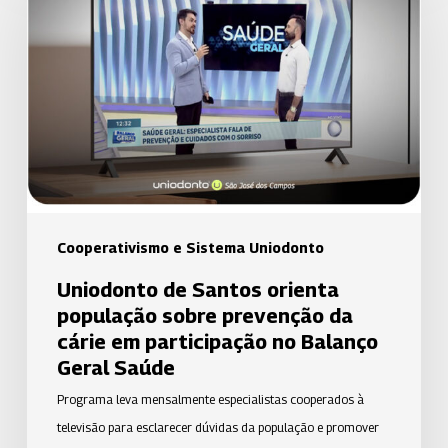
Santos
orienta
população
sobre
prevenção
da
cárie
em
participação
Cooperativismo e Sistema Uniodonto
no
Uniodonto de Santos orienta
Balanço
população sobre prevenção da
Geral
cárie em participação no Balanço
Saúde
Geral Saúde
Programa leva mensalmente especialistas cooperados à
televisão para esclarecer dúvidas da população e promover