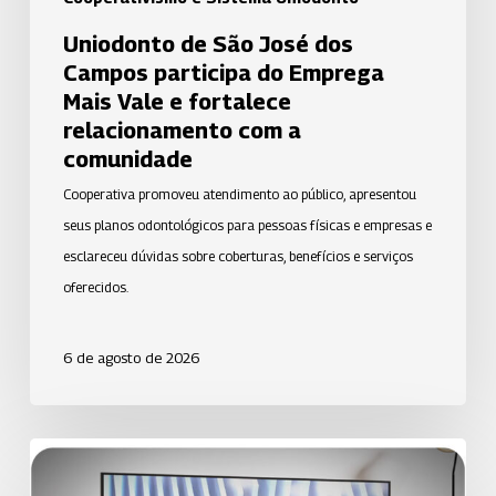
e
Uniodonto de São José dos
fortalece
Campos participa do Emprega
relacionamento
Mais Vale e fortalece
com
relacionamento com a
a
comunidade
comunidade
Cooperativa promoveu atendimento ao público, apresentou
seus planos odontológicos para pessoas físicas e empresas e
esclareceu dúvidas sobre coberturas, benefícios e serviços
oferecidos.
6 de agosto de 2026
Uniodonto
de