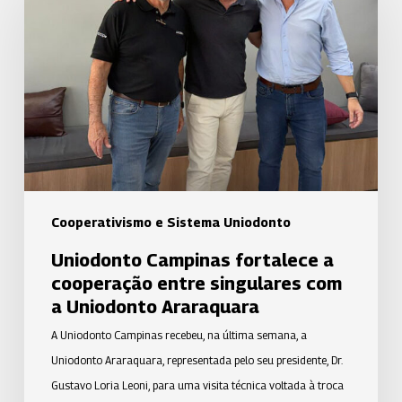
fortalece
a
cooperação
entre
singulares
com
a
Uniodonto
Araraquara
Cooperativismo e Sistema Uniodonto
Uniodonto Campinas fortalece a
cooperação entre singulares com
a Uniodonto Araraquara
A Uniodonto Campinas recebeu, na última semana, a
Uniodonto Araraquara, representada pelo seu presidente, Dr.
Gustavo Loria Leoni, para uma visita técnica voltada à troca