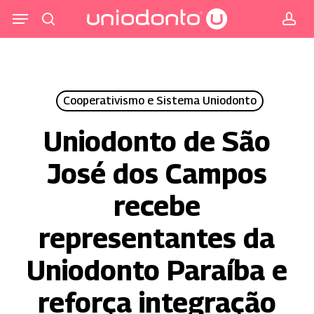
Pular
Menu
para
procurar
co
o
conteúdo
principal
Cooperativismo e Sistema Uniodonto
Uniodonto de São
José dos Campos
recebe
representantes da
Uniodonto Paraíba e
reforça integração