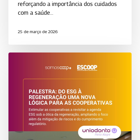
reforçando a importância dos cuidados
com a saúde…
25 de março de 2026
Uniodonto
Porto
Alegre
encerra
Programa
ESGCoop
e
reforça
compromisso
com