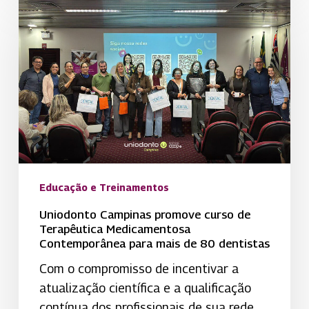
Campinas
promove
curso
de
Terapêutica
Medicamentosa
Contemporânea
para
mais
Educação e Treinamentos
de
80
Uniodonto Campinas promove curso de
dentistas
Terapêutica Medicamentosa
Contemporânea para mais de 80 dentistas
Com o compromisso de incentivar a
atualização científica e a qualificação
contínua dos profissionais de sua rede