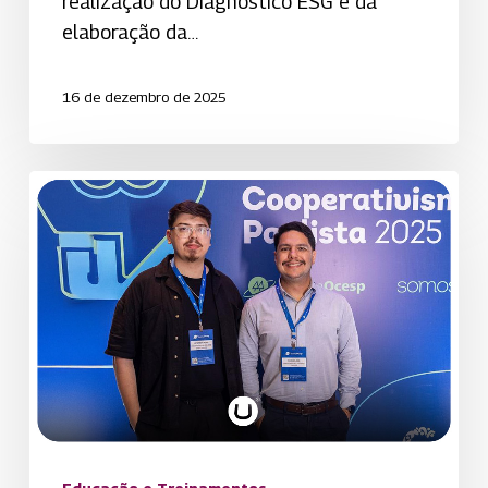
realização do Diagnóstico ESG e da
elaboração da…
16 de dezembro de 2025
Uniodonto
de
São
José
dos
Campos
participa
do
Encontro
de