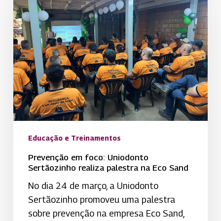
foco:
Uniodonto
Sertãozinho
realiza
palestra
na
Eco
Sand
Educação e Treinamentos
Prevenção em foco: Uniodonto
Sertãozinho realiza palestra na Eco Sand
No dia 24 de março, a Uniodonto
Sertãozinho promoveu uma palestra
sobre prevenção na empresa Eco Sand,