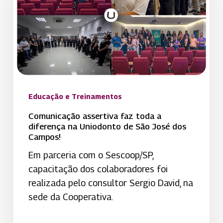
a
diferença
na
Uniodonto
de
São
José
Educação e Treinamentos
dos
Comunicação assertiva faz toda a
Campos!
diferença na Uniodonto de São José dos
Campos!
Em parceria com o Sescoop/SP,
capacitação dos colaboradores foi
realizada pelo consultor Sergio David, na
sede da Cooperativa.