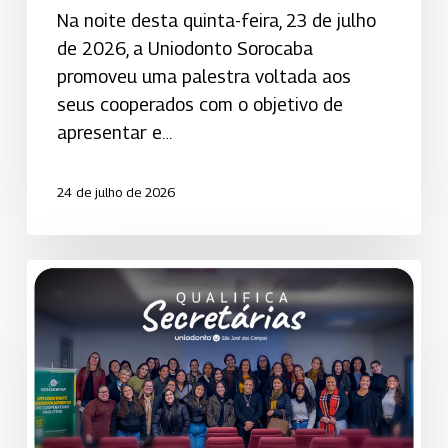
Na noite desta quinta-feira, 23 de julho
de 2026, a Uniodonto Sorocaba
promoveu uma palestra voltada aos
seus cooperados com o objetivo de
apresentar e…
24 de julho de 2026
Qualifica
Secretárias
da
Uniodonto
de
São
José