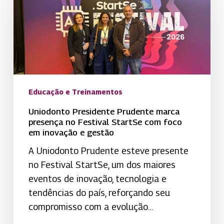
marca
presença
no
Festival
StartSe
com
Educação e Treinamentos
foco
em
Uniodonto Presidente Prudente marca
presença no Festival StartSe com foco
inovação
em inovação e gestão
e
A Uniodonto Prudente esteve presente
gestão
no Festival StartSe, um dos maiores
eventos de inovação, tecnologia e
tendências do país, reforçando seu
compromisso com a evolução…