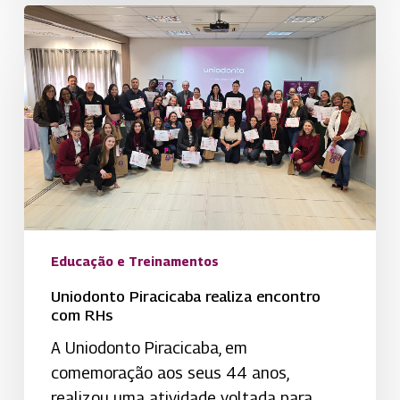
Uniodonto
Piracicaba
realiza
encontro
com
RHs
Educação e Treinamentos
Uniodonto Piracicaba realiza encontro
com RHs
A Uniodonto Piracicaba, em
comemoração aos seus 44 anos,
realizou uma atividade voltada para