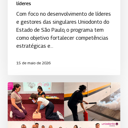
líderes
Com foco no desenvolvimento de líderes
e gestores das singulares Uniodonto do
Estado de São Paulo, o programa tem
como objetivo fortalecer competências
estratégicas e…
15 de maio de 2026
Uniodonto
Campinas
promove
capacitação
da
Brigada