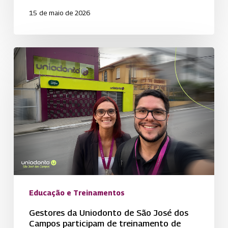
15 de maio de 2026
Gestores
da
Uniodonto
de
São
José
dos
Campos
participam
de
Educação e Treinamentos
treinamento
de
Gestores da Uniodonto de São José dos
Campos participam de treinamento de
líderes