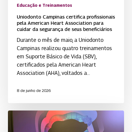
Educação e Treinamentos
da
segurança
Uniodonto Campinas certifica profissionais
pela American Heart Association para
de
cuidar da segurança de seus beneficiários
seus
Durante o mês de maio, a Uniodonto
beneficiários
Campinas realizou quatro treinamentos
em Suporte Básico de Vida (SBV),
certificados pela American Heart
Association (AHA), voltados a…
8 de junho de 2026
Uniodonto
Presidente
Prudente