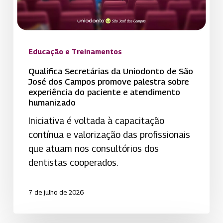
dos
Campos
promove
palestra
Educação e Treinamentos
sobre
Qualifica Secretárias da Uniodonto de São
experiência
José dos Campos promove palestra sobre
experiência do paciente e atendimento
do
humanizado
paciente
Iniciativa é voltada à capacitação
e
contínua e valorização das profissionais
atendimento
que atuam nos consultórios dos
humanizado
dentistas cooperados.
7 de julho de 2026