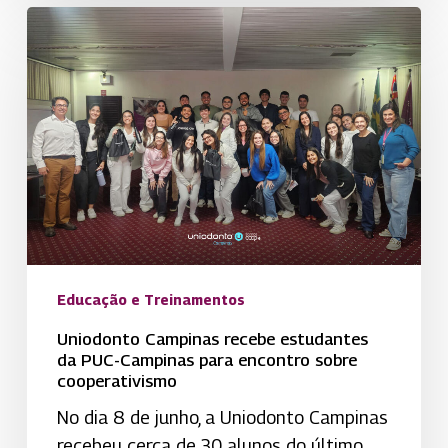
Uniodonto
Campinas
recebe
estudantes
da
PUC-
Campinas
para
encontro
sobre
cooperativismo
Educação e Treinamentos
Uniodonto Campinas recebe estudantes
da PUC-Campinas para encontro sobre
cooperativismo
No dia 8 de junho, a Uniodonto Campinas
recebeu cerca de 30 alunos do último