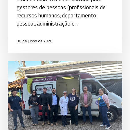
gestores de pessoas (profissionais de
recursos humanos, departamento
pessoal, administração e…
30 de junho de 2026
Uniodonto
Sertãozinho
promove
ação
de
saúde
bucal
na
empresa