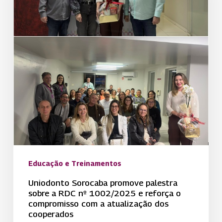
a
RDC
nº
1002/2025
e
reforça
o
compromisso
com
a
atualização
Educação e Treinamentos
dos
cooperados
Uniodonto Sorocaba promove palestra
sobre a RDC nº 1002/2025 e reforça o
compromisso com a atualização dos
cooperados