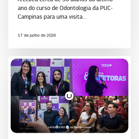
ano do curso de Odontologia da PUC-
Campinas para uma visita…
17 de junho de 2026
2º
Capacita
Corretoras fortalece
relacionamento
e
impulsiona
conhecimento
comercial
sobre
os