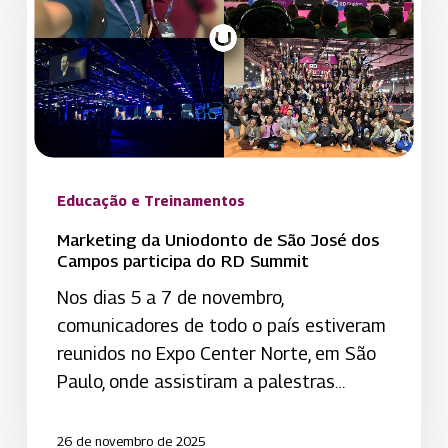
de
São
José
dos
Campos
participa
do
RD
Educação e Treinamentos
Summit
Marketing da Uniodonto de São José dos
Campos participa do RD Summit
Nos dias 5 a 7 de novembro,
comunicadores de todo o país estiveram
reunidos no Expo Center Norte, em São
Paulo, onde assistiram a palestras…
26 de novembro de 2025