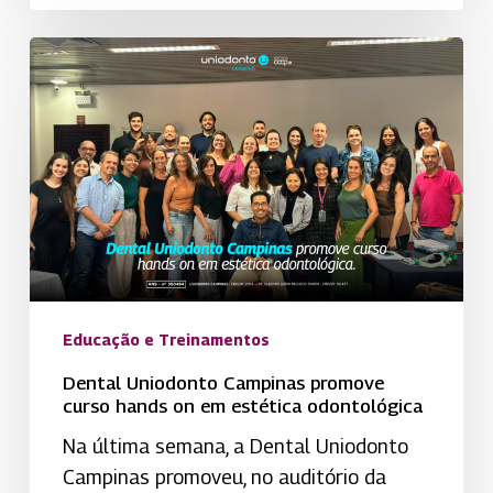
Dental
Uniodonto
Campinas
promove
curso
hands
on
em
estética
odontológica
Educação e Treinamentos
Dental Uniodonto Campinas promove
curso hands on em estética odontológica
Na última semana, a Dental Uniodonto
Campinas promoveu, no auditório da