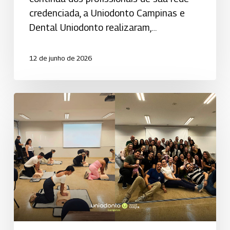
credenciada, a Uniodonto Campinas e
Dental Uniodonto realizaram,…
12 de junho de 2026
Uniodonto
Campinas
certifica
profissionais
pela
American
Heart
Association
para
cuidar