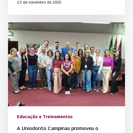
13 de novembro de 2025
A
Uniodonto
Campinas
promoveu
o
Treinamento
sobre
Comportamento
de
Líder
para
Educação e Treinamentos
fortalecer
habilidades
A Uniodonto Campinas promoveu o