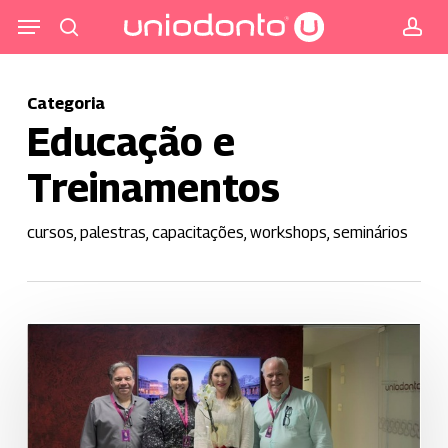
Pular
Menu
para
procurar
co
o
conteúdo
Categoria
principal
Educação e
Treinamentos
cursos, palestras, capacitações, workshops, seminários
Uniodonto
Sorocaba
promove
palestra
sobre