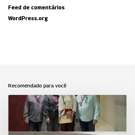
Feed de comentários
WordPress.org
Recomendado para você
Uniodonto
Sorocaba
promove
palestra
sobre