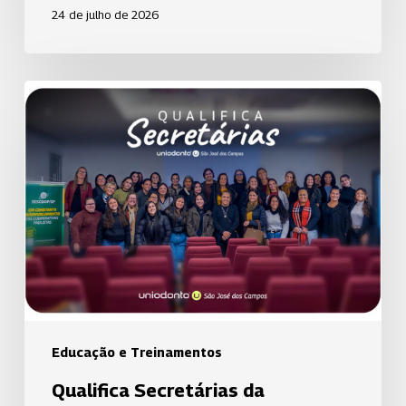
24 de julho de 2026
Qualifica
Secretárias
da
Uniodonto
de
São
José
dos
Campos
promove
palestra
Educação e Treinamentos
sobre
Qualifica Secretárias da
experiência