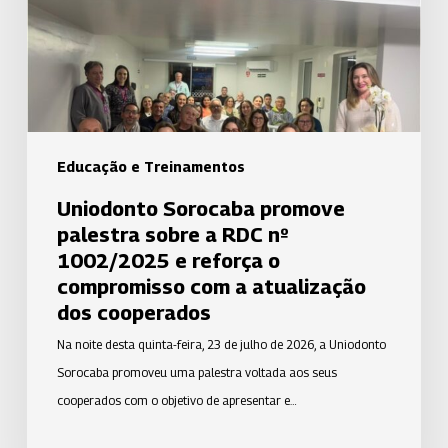
a
RDC
nº
1002/2025
e
reforça
Educação e Treinamentos
o
Uniodonto Sorocaba promove
compromisso
palestra sobre a RDC nº
com
1002/2025 e reforça o
a
compromisso com a atualização
atualização
dos cooperados
dos
Na noite desta quinta-feira, 23 de julho de 2026, a Uniodonto
cooperados
Sorocaba promoveu uma palestra voltada aos seus
cooperados com o objetivo de apresentar e…