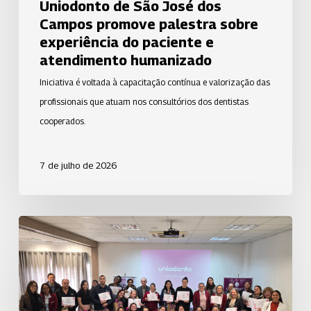
Uniodonto de São José dos
do
Campos promove palestra sobre
paciente
experiência do paciente e
e
atendimento humanizado
atendimento
Iniciativa é voltada à capacitação contínua e valorização das
humanizado
profissionais que atuam nos consultórios dos dentistas
cooperados.
7 de julho de 2026
Uniodonto
Piracicaba
realiza
encontro
com