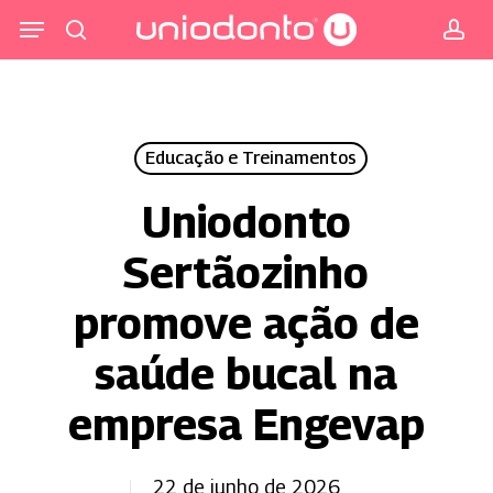
Pular
Menu
para
procurar
co
o
conteúdo
principal
Educação e Treinamentos
Uniodonto
Sertãozinho
promove ação de
saúde bucal na
empresa Engevap
22 de junho de 2026