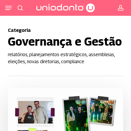
Pular
Menu
para
procurar
co
o
conteúdo
Categoria
principal
Governança e Gestão
relatórios, planejamentos estratégicos, assembleias,
eleições, novas diretorias, compliance
Uniodonto
de
São
José
dos