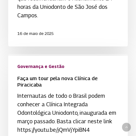
da
horas da Uniodonto de São José dos
Uniodonto
Campos.
de
São
16 de maio de 2025
José
dos
Campos
Faça
um
Governança e Gestão
tour
Faça um tour pela nova Clínica de
pela
Piracicaba
nova
Internautas de todo o Brasil podem
Clínica
conhecer a Clínica Integrada
de
Odontológica Uniodonto, inaugurada em
Piracicaba
março passado. Basta clicar neste link
https://youtu.be/jQmVjYpiBN4