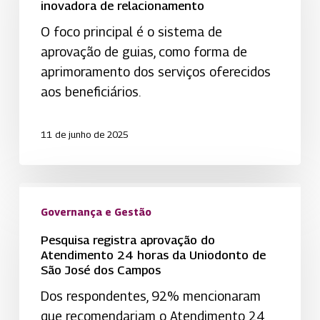
inovadora
inovadora de relacionamento
de
O foco principal é o sistema de
relacionamento
aprovação de guias, como forma de
aprimoramento dos serviços oferecidos
aos beneficiários.
11 de junho de 2025
Pesquisa
registra
Governança e Gestão
aprovação
Pesquisa registra aprovação do
do
Atendimento 24 horas da Uniodonto de
São José dos Campos
Atendimento
24
Dos respondentes, 92% mencionaram
horas
que recomendariam o Atendimento 24