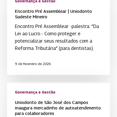
Pré
Governança e Gestão
Assemblear
Encontro Pré Assemblear | Uniodonto
|
Sudeste Mineiro
Uniodonto
Encontro Pré Assemblear -palestra: “Da
Sudeste
Lei ao Lucro - Como proteger e
Mineiro
potencializar seus resultados com a
Reforma Tributária” (para dentistas).
9 de fevereiro de 2026
Uniodonto
de
Governança e Gestão
São
Uniodonto de São José dos Campos
José
inaugura mercadinho de autoatendimento
para colaboradores
dos