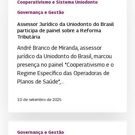
Cooperativismo e Sistema Uniodonto
da
Governança e Gestão
Uniodonto
do
Assessor Jurídico da Uniodonto do Brasil
participa de painel sobre a Reforma
Brasil
Tributária
participa
André Branco de Miranda, assessor
de
jurídico da Uniodonto do Brasil, marcou
painel
presença no painel "Cooperativismo e o
sobre
Regime Específico das Operadoras de
a
Planos de Saúde",…
Reforma
Tributária
10 de setembro de 2025
Uniodonto
de
Governança e Gestão