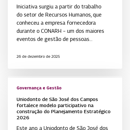
Campos
Iniciativa surgiu a partir do trabalho
inaugura mercadinho de
do setor de Recursos Humanos, que
autoatendimento
conheceu a empresa fornecedora
para
durante o CONARH – um dos maiores
colaboradores
eventos de gestão de pessoas…
26 de dezembro de 2025
Uniodonto
de
Governança e Gestão
São
Uniodonto de São José dos Campos
José
fortalece modelo participativo na
construção do Planejamento Estratégico
dos
2026
Campos
Este ano, a Uniodonto de São José dos
fortalece