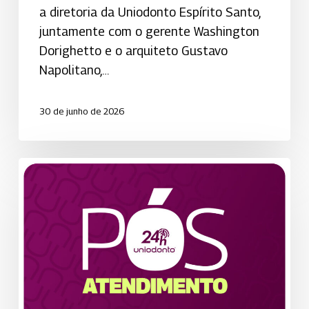
a diretoria da Uniodonto Espírito Santo,
juntamente com o gerente Washington
Dorighetto e o arquiteto Gustavo
Napolitano,…
30 de junho de 2026
Uniodonto
de
São
José
dos
Campos
acompanha
paciente