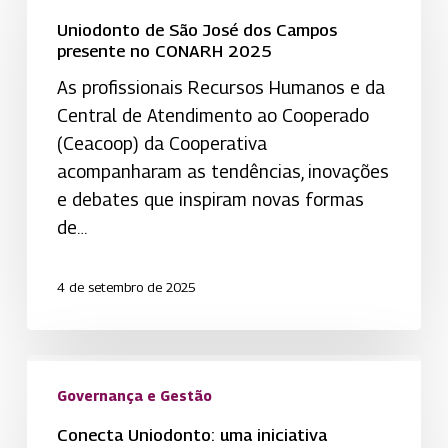
São
Uniodonto de São José dos Campos
José
presente no CONARH 2025
dos
As profissionais Recursos Humanos e da
Campos
Central de Atendimento ao Cooperado
presente
(Ceacoop) da Cooperativa
no
acompanharam as tendências, inovações
CONARH
e debates que inspiram novas formas
2025
de…
4 de setembro de 2025
Conecta Uniodonto:
uma
Governança e Gestão
iniciativa
Conecta Uniodonto: uma iniciativa