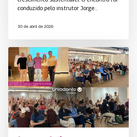
conduzido pelo instrutor Jorge…
30 de abril de 2026
AGO
2026
–
Resultados,
decisões
e
o
futuro
da
Uniodonto
Fortaleza.