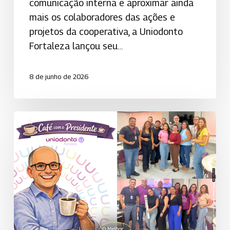
comunicação interna e aproximar ainda
mais os colaboradores das ações e
projetos da cooperativa, a Uniodonto
Fortaleza lançou seu…
8 de junho de 2026
Café
com
o
Presidente
fortalece
conexões
e
aproxima