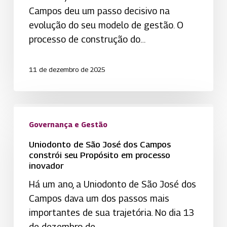
Campos deu um passo decisivo na
modelo
evolução do seu modelo de gestão. O
participativo
processo de construção do…
na
construção
do
11 de dezembro de 2025
Planejamento
Estratégico
Uniodonto
2026
de
Governança e Gestão
São
Uniodonto de São José dos Campos
José
constrói seu Propósito em processo
inovador
dos
Campos
Há um ano, a Uniodonto de São José dos
constrói
Campos dava um dos passos mais
seu
importantes de sua trajetória. No dia 13
Propósito
de dezembro de…