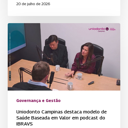
20 de julho de 2026
Uniodonto
Campinas
destaca
modelo
de
Saúde
Baseada
em
Valor
em
Governança e Gestão
podcast
Uniodonto Campinas destaca modelo de
do
Saúde Baseada em Valor em podcast do
IBRAVS
IBRAVS