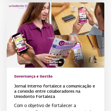
Jornal
Interno
fortalece
a
comunicação
e
a
conexão
entre
colaboradores
na
Governança e Gestão
Uniodonto
Jornal Interno fortalece a comunicação e
Fortaleza
a conexão entre colaboradores na
Uniodonto Fortaleza
Com o objetivo de fortalecer a