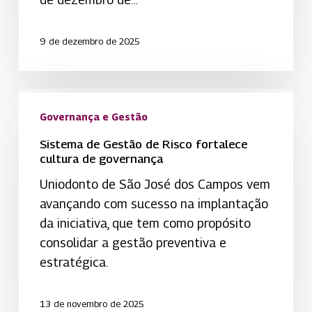
em
processo
9 de dezembro de 2025
inovador
Sistema
de
Governança e Gestão
Gestão
Sistema de Gestão de Risco fortalece
de
cultura de governança
Risco
Uniodonto de São José dos Campos vem
fortalece
avançando com sucesso na implantação
cultura
da iniciativa, que tem como propósito
de
consolidar a gestão preventiva e
governança
estratégica.
13 de novembro de 2025