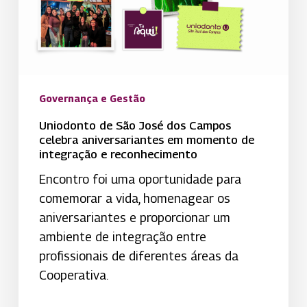
Campos
celebra
aniversariantes
em
momento
de
Governança e Gestão
integração
Uniodonto de São José dos Campos
e
celebra aniversariantes em momento de
integração e reconhecimento
reconhecimento
Encontro foi uma oportunidade para
comemorar a vida, homenagear os
aniversariantes e proporcionar um
ambiente de integração entre
profissionais de diferentes áreas da
Cooperativa.