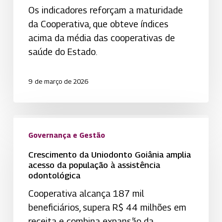
governança
Os indicadores reforçam a maturidade
e
da Cooperativa, que obteve índices
gestão
acima da média das cooperativas de
da
saúde do Estado.
Uniodonto
de
9 de março de 2026
São
José
dos
Crescimento
Campos
da
Governança e Gestão
Uniodonto
Crescimento da Uniodonto Goiânia amplia
Goiânia
acesso da população à assistência
odontológica
amplia
acesso
Cooperativa alcança 187 mil
da
beneficiários, supera R$ 44 milhões em
população
receita e combina expansão da