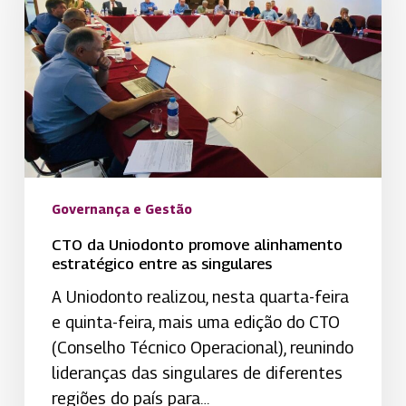
alinhamento
estratégico
entre
as
singulares
Governança e Gestão
CTO da Uniodonto promove alinhamento
estratégico entre as singulares
A Uniodonto realizou, nesta quarta-feira
e quinta-feira, mais uma edição do CTO
(Conselho Técnico Operacional), reunindo
lideranças das singulares de diferentes
regiões do país para…