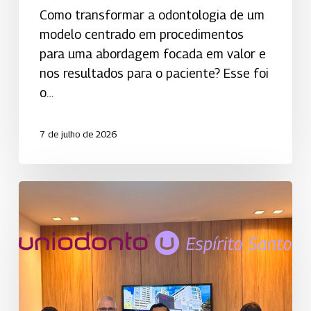
Como transformar a odontologia de um
modelo centrado em procedimentos
para uma abordagem focada em valor e
nos resultados para o paciente? Esse foi
o…
7 de julho de 2026
Uniodonto
Espírito
Santo
avança
com
as
obras