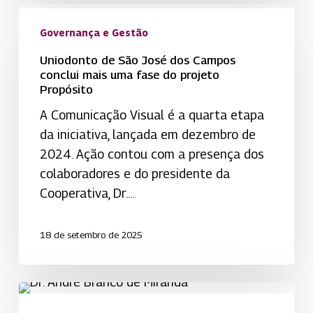
Uniodonto
de
Governança e Gestão
São
Uniodonto de São José dos Campos
José
conclui mais uma fase do projeto
Propósito
dos
Campos
A Comunicação Visual é a quarta etapa
conclui
da iniciativa, lançada em dezembro de
mais
2024. Ação contou com a presença dos
uma
colaboradores e do presidente da
fase
Cooperativa, Dr.…
do
projeto
18 de setembro de 2025
Propósito
Assessor
Jurídico