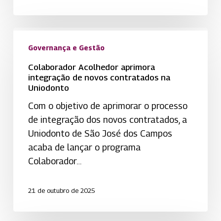
Colaborador
Acolhedor
Governança e Gestão
aprimora
Colaborador Acolhedor aprimora
integração
integração de novos contratados na
Uniodonto
de
novos
Com o objetivo de aprimorar o processo
contratados
de integração dos novos contratados, a
na
Uniodonto de São José dos Campos
Uniodonto
acaba de lançar o programa
Colaborador…
21 de outubro de 2025