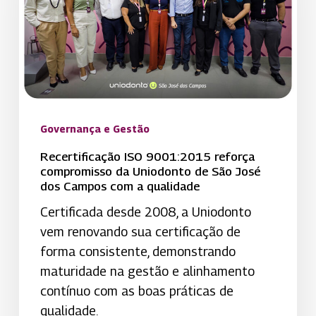
compromisso
da
Uniodonto
de
São
José
dos
Governança e Gestão
Campos
Recertificação ISO 9001:2015 reforça
com
compromisso da Uniodonto de São José
dos Campos com a qualidade
a
qualidade
Certificada desde 2008, a Uniodonto
vem renovando sua certificação de
forma consistente, demonstrando
maturidade na gestão e alinhamento
contínuo com as boas práticas de
qualidade.