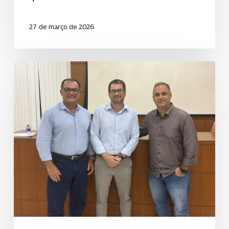
27 de março de 2026
Reeleição
da
diretoria
marca
continuidade
e
confiança
na
Uniodonto
Itabuna