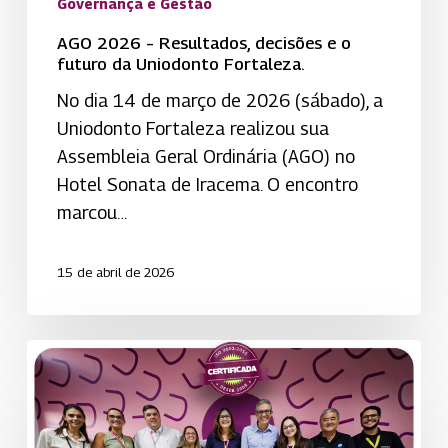
Governança e Gestão
AGO 2026 – Resultados, decisões e o
futuro da Uniodonto Fortaleza.
No dia 14 de março de 2026 (sábado), a
Uniodonto Fortaleza realizou sua
Assembleia Geral Ordinária (AGO) no
Hotel Sonata de Iracema. O encontro
marcou…
15 de abril de 2026
Recertificação
ISO
9001:2015
reforça