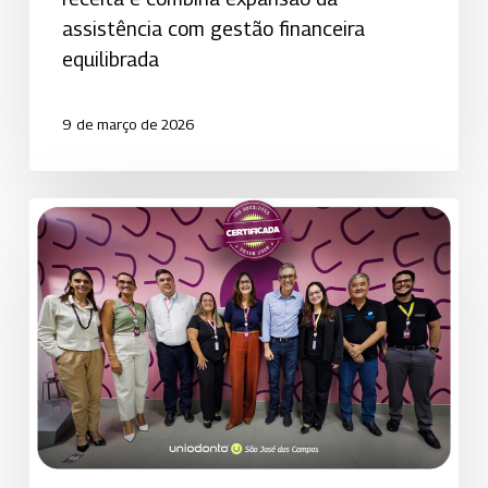
à
assistência com gestão financeira
assistência
equilibrada
odontológica
9 de março de 2026
Recertificação
ISO
9001:2015
reforça
compromisso
da
Uniodonto
de
São
José