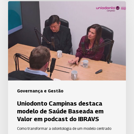
Uniodonto
Campinas
destaca
modelo
de
Saúde
Baseada
em
Valor
em
podcast
Governança e Gestão
do
Uniodonto Campinas destaca
IBRAVS
modelo de Saúde Baseada em
Valor em podcast do IBRAVS
Como transformar a odontologia de um modelo centrado