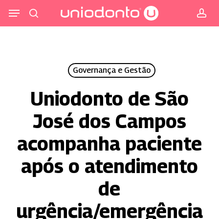
Pular
Menu
para
procurar
co
o
conteúdo
principal
Governança e Gestão
Uniodonto de São
José dos Campos
acompanha paciente
após o atendimento
de
urgência/emergência