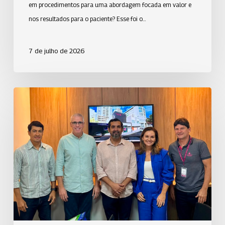
em procedimentos para uma abordagem focada em valor e
nos resultados para o paciente? Esse foi o…
7 de julho de 2026
Uniodonto
Espírito
Santo
avança
com
as
obras
da
nova
sede