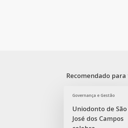
Recomendado para 
Governança e Gestão
Uniodonto
Uniodonto de São
de
José dos Campos
São
José