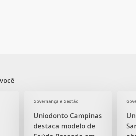
você
Governança e Gestão
Gove
Uniodonto
Uniodont
Uniodonto Campinas
Un
Campinas
Espírito
destaca modelo de
Sa
destaca
Santo
modelo
avança