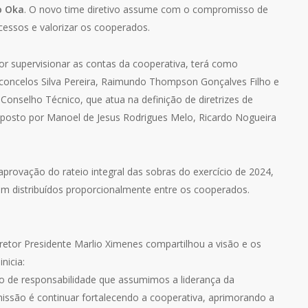
o Oka
. O novo time diretivo assume com o compromisso de
cessos e valorizar os cooperados.
or supervisionar as contas da cooperativa, terá como
oncelos Silva Pereira, Raimundo Thompson Gonçalves Filho e
 Conselho Técnico, que atua na definição de diretrizes de
mposto por Manoel de Jesus Rodrigues Melo, Ricardo Nogueira
rovação do rateio integral das sobras do exercício de 2024,
em distribuídos proporcionalmente entre os cooperados.
retor Presidente Marlio Ximenes compartilhou a visão e os
nicia:
o de responsabilidade que assumimos a liderança da
são é continuar fortalecendo a cooperativa, aprimorando a