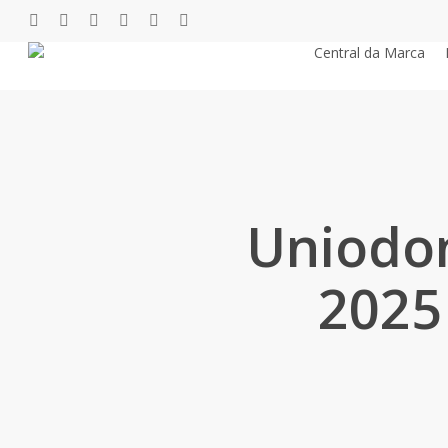
Pular
twitter
facebook
youtube
instagram
phone
email
para
Central da Marca
o
conteúdo
principal
Uniodon
2025