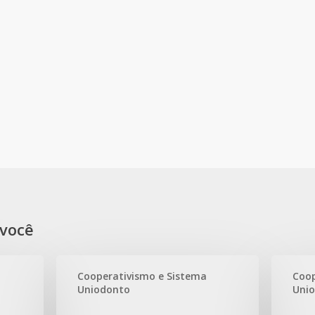
você
Cooperativismo e Sistema
Coop
Uniodonto
Uni
Uniodonto
Uniodont