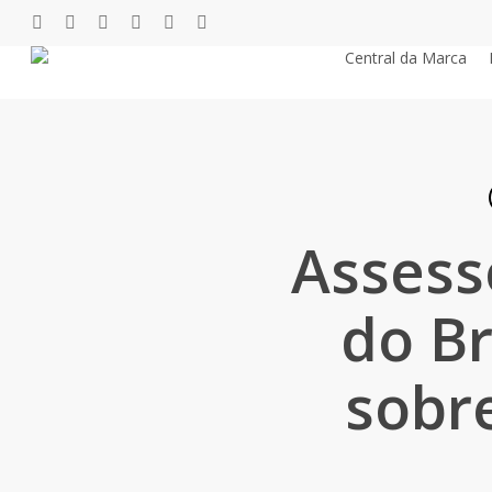
Pular
twitter
facebook
youtube
instagram
phone
email
para
Central da Marca
o
conteúdo
principal
Assess
do Br
sobr