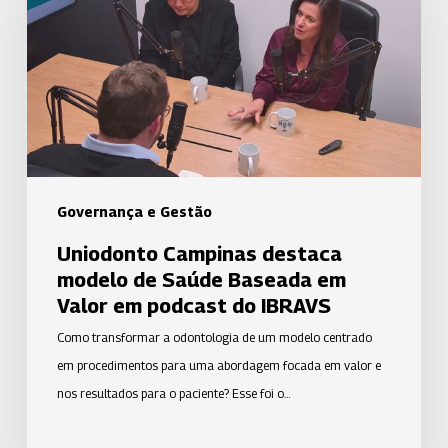
modelo
de
Saúde
Baseada
em
Valor
em
podcast
Governança e Gestão
do
Uniodonto Campinas destaca
IBRAVS
modelo de Saúde Baseada em
Valor em podcast do IBRAVS
Como transformar a odontologia de um modelo centrado
em procedimentos para uma abordagem focada em valor e
nos resultados para o paciente? Esse foi o…