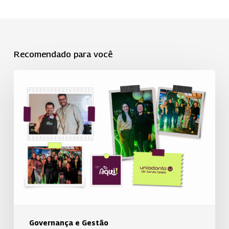
Recomendado para você
Uniodonto
de
São
José
dos
Campos
celebra
aniversariantes
em
momento
de
Governança e Gestão