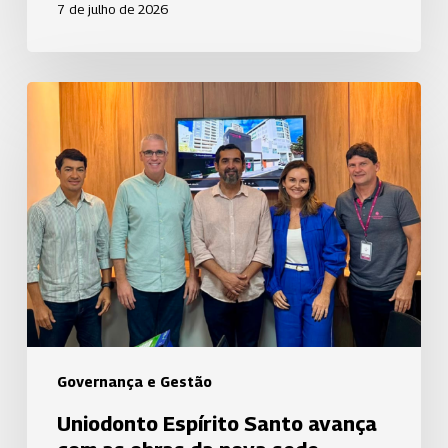
7 de julho de 2026
Uniodonto
Espírito
Santo
avança
com
as
obras
da
nova
sede
Governança e Gestão
Uniodonto Espírito Santo avança