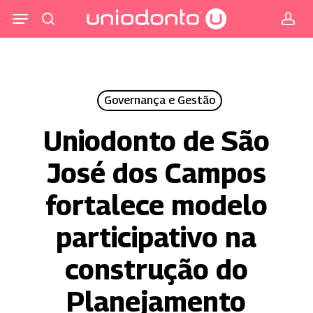
Pular
Menu
para
procurar
co
o
conteúdo
principal
Governança e Gestão
Uniodonto de São
José dos Campos
fortalece modelo
participativo na
construção do
Planejamento