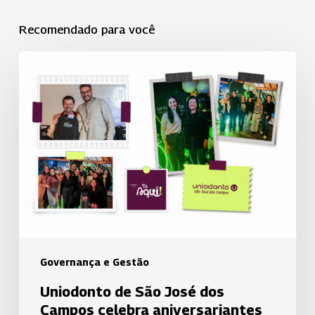
Recomendado para você
Uniodonto
de
São
José
dos
Campos
celebra
aniversariantes
em
momento
de
Governança e Gestão
integração
Uniodonto de São José dos
e
Campos celebra aniversariantes