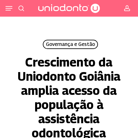
Pular
Menu
para
procurar
co
o
conteúdo
principal
Governança e Gestão
Crescimento da
Uniodonto Goiânia
amplia acesso da
população à
assistência
odontológica