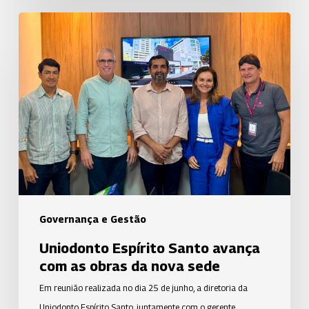
Uniodonto
Espírito
Santo
avança
com
as
obras
da
nova
sede
Governança e Gestão
Uniodonto Espírito Santo avança
com as obras da nova sede
Em reunião realizada no dia 25 de junho, a diretoria da
Uniodonto Espírito Santo, juntamente com o gerente