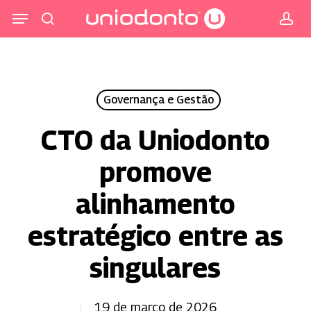
Pular
Menu
para
procurar
co
o
conteúdo
principal
Governança e Gestão
CTO da Uniodonto
promove
alinhamento
estratégico entre as
singulares
19 de março de 2026