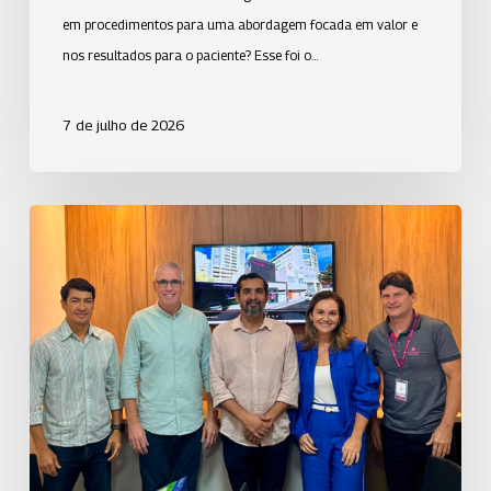
em procedimentos para uma abordagem focada em valor e
nos resultados para o paciente? Esse foi o…
7 de julho de 2026
Uniodonto
Espírito
Santo
avança
com
as
obras
da
nova