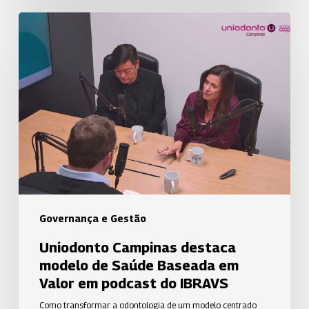
Uniodonto
Campinas
destaca
modelo
de
Saúde
Baseada
em
Valor
em
podcast
Governança e Gestão
do
Uniodonto Campinas destaca
IBRAVS
modelo de Saúde Baseada em
Valor em podcast do IBRAVS
Como transformar a odontologia de um modelo centrado