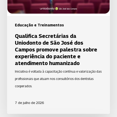
dos
Campos
promove
palestra
Educação e Treinamentos
sobre
Qualifica Secretárias da
experiência
Uniodonto de São José dos
do
Campos promove palestra sobre
paciente
experiência do paciente e
e
atendimento humanizado
atendimento
Iniciativa é voltada à capacitação contínua e valorização das
humanizado
profissionais que atuam nos consultórios dos dentistas
cooperados.
7 de julho de 2026