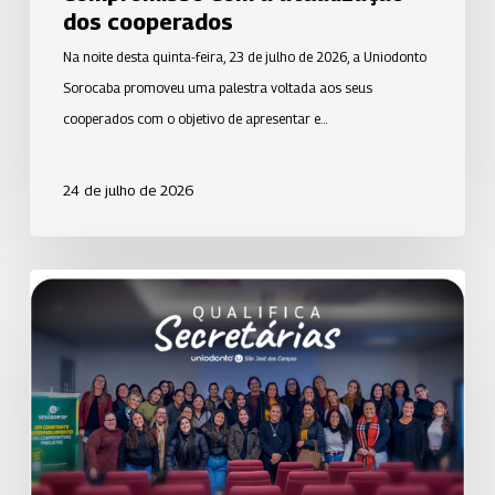
atualização
dos cooperados
dos
Na noite desta quinta-feira, 23 de julho de 2026, a Uniodonto
cooperados
Sorocaba promoveu uma palestra voltada aos seus
cooperados com o objetivo de apresentar e…
24 de julho de 2026
Qualifica
Secretárias
da
Uniodonto
de
São
José