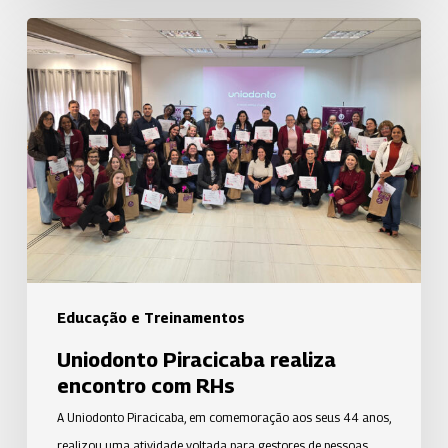
Uniodonto
Piracicaba
realiza
encontro
com
RHs
Educação e Treinamentos
Uniodonto Piracicaba realiza
encontro com RHs
A Uniodonto Piracicaba, em comemoração aos seus 44 anos,
realizou uma atividade voltada para gestores de pessoas