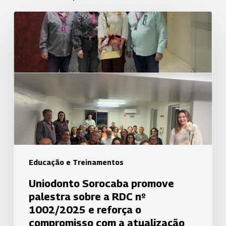
Uniodonto
Sorocaba
promove
palestra
sobre
a
RDC
nº
1002/2025
e
reforça
Educação e Treinamentos
o
Uniodonto Sorocaba promove
compromisso
palestra sobre a RDC nº
com
1002/2025 e reforça o
a
compromisso com a atualização