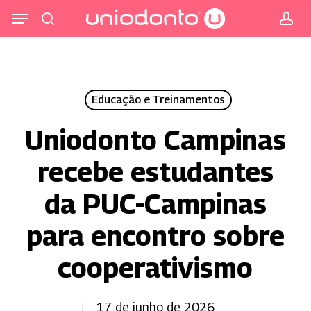
Pular
Menu
para
procurar
co
o
conteúdo
principal
Educação e Treinamentos
Uniodonto Campinas
recebe estudantes
da PUC-Campinas
para encontro sobre
cooperativismo
17 de junho de 2026