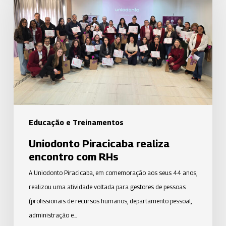
realiza
encontro
com
RHs
Educação e Treinamentos
Uniodonto Piracicaba realiza
encontro com RHs
A Uniodonto Piracicaba, em comemoração aos seus 44 anos,
realizou uma atividade voltada para gestores de pessoas
(profissionais de recursos humanos, departamento pessoal,
administração e…