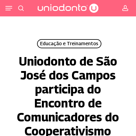
Pular
Menu
para
procurar
co
o
conteúdo
principal
Educação e Treinamentos
Uniodonto de São
José dos Campos
participa do
Encontro de
Comunicadores do
Cooperativismo