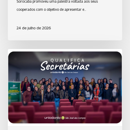
Sorocaba promoveu uma palestra voltada aos seus
cooperados com o objetivo de apresentar e…
24 de julho de 2026
Qualifica
Secretárias
da
Uniodonto
de
São
José
dos
Campos
promove