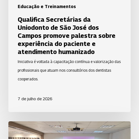
palestra
Educação e Treinamentos
sobre
Qualifica Secretárias da
experiência
Uniodonto de São José dos
do
Campos promove palestra sobre
paciente
experiência do paciente e
e
atendimento humanizado
atendimento
Iniciativa é voltada à capacitação contínua e valorização das
humanizado
profissionais que atuam nos consultórios dos dentistas
cooperados.
7 de julho de 2026
Uniodonto
Piracicaba