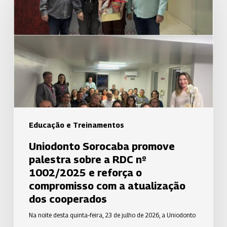
promove
palestra
sobre
a
RDC
nº
1002/2025
e
reforça
Educação e Treinamentos
o
Uniodonto Sorocaba promove
compromisso
palestra sobre a RDC nº
com
1002/2025 e reforça o
a
compromisso com a atualização
atualização
dos cooperados
dos
Na noite desta quinta-feira, 23 de julho de 2026, a Uniodonto
cooperados