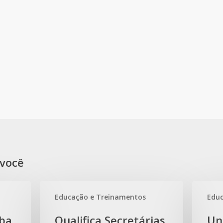
você
Educação e Treinamentos
Educ
Qualifica
Uniodont
ba
Qualifica Secretárias
Un