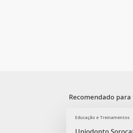
Recomendado para 
Educação e Treinamentos
Uniodonto
Uniodonto Soroca