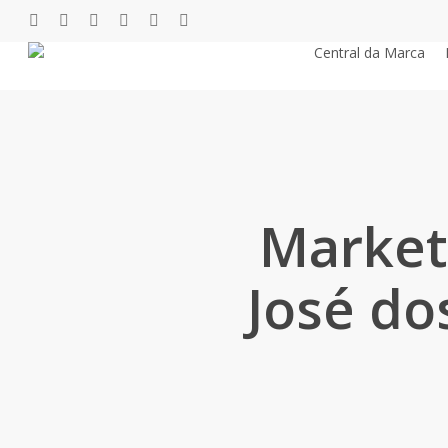
Pular
twitter
facebook
youtube
instagram
phone
email
para
Central da Marca
o
conteúdo
principal
Market
José do