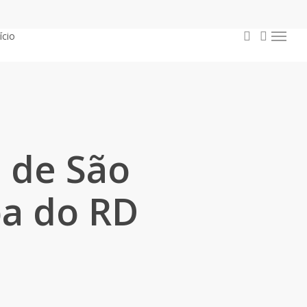
procurar
conta
ício
Menu
 de São
pa do RD