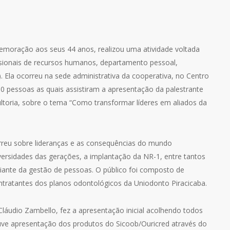
moração aos seus 44 anos, realizou uma atividade voltada
ssionais de recursos humanos, departamento pessoal,
). Ela ocorreu na sede administrativa da cooperativa, no Centro
 50 pessoas as quais assistiram a apresentação da palestrante
toria, sobre o tema “Como transformar líderes em aliados da
rreu sobre lideranças e as consequências do mundo
versidades das gerações, a implantação da NR-1, entre tantos
diante da gestão de pessoas. O público foi composto de
tratantes dos planos odontológicos da Uniodonto Piracicaba.
 Cláudio Zambello, fez a apresentação inicial acolhendo todos
ouve apresentação dos produtos do Sicoob/Ouricred através do