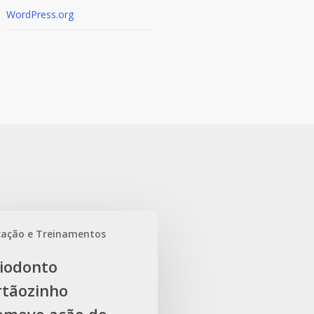
WordPress.org
ação e Treinamentos
o
iodonto
nho
rtãozinho