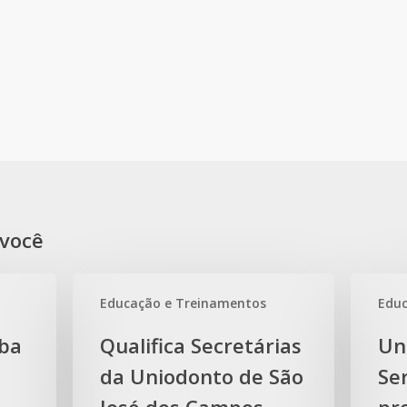
você
Educação e Treinamentos
Educ
Qualifica
Uniodont
ba
Qualifica Secretárias
Un
Secretárias
Sertãozi
da Uniodonto de São
Se
da
promove
Uniodonto
ação