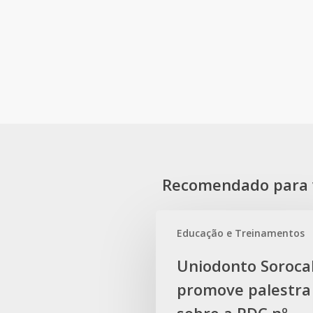
Recomendado para 
Educação e Treinamentos
Uniodonto
Uniodonto Soroca
Sorocaba
promove palestra
promove
palestra