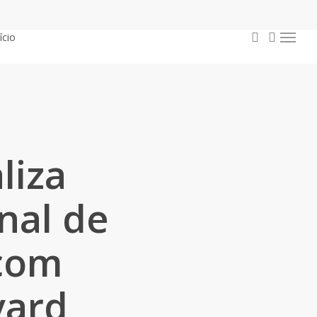
procurar
conta
ício
Menu
liza
nal de
 com
vard