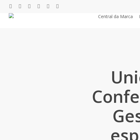
Pular
twitter
facebook
youtube
instagram
phone
email
para
Central da Marca
o
conteúdo
principal
Uni
Confe
Ges
esp