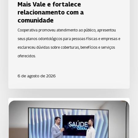
Mais Vale e fortalece
com
relacionamento com a
a
comunidade
comunidade
Cooperativa promoveu atendimento ao público, apresentou
seus planos odontológicos para pessoas físicas e empresas e
esclareceu dúvidas sobre coberturas, benefícios e serviços
oferecidos.
6 de agosto de 2026
Uniodonto
de
Santos
orienta
população