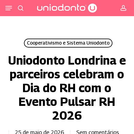
Pular
Menu
para
procurar
co
o
conteúdo
principal
Cooperativismo e Sistema Uniodonto
Uniodonto Londrina e
parceiros celebram o
Dia do RH com o
Evento Pulsar RH
2026
25 de maio de 2026
Sem comentários