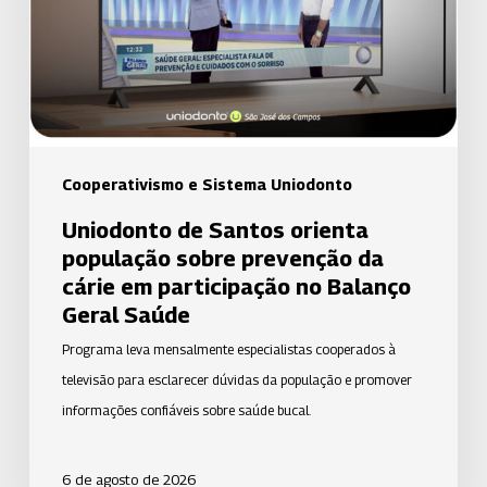
sobre
prevenção
da
cárie
em
participação
Cooperativismo e Sistema Uniodonto
no
Uniodonto de Santos orienta
Balanço
população sobre prevenção da
Geral
cárie em participação no Balanço
Saúde
Geral Saúde
Programa leva mensalmente especialistas cooperados à
televisão para esclarecer dúvidas da população e promover
informações confiáveis sobre saúde bucal.
6 de agosto de 2026