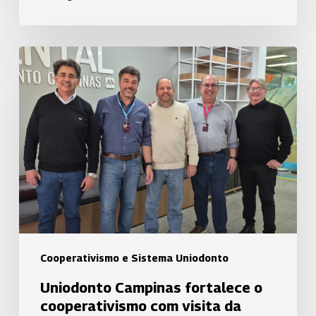
Uniodonto
Campinas
fortalece
o
cooperativismo
com
visita
da
Uniodonto
Porto
Alegre
Cooperativismo e Sistema Uniodonto
Uniodonto Campinas fortalece o
cooperativismo com visita da