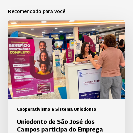
Recomendado para você
Uniodonto
de
São
José
dos
Campos
participa
do
Emprega
Mais
Vale
Cooperativismo e Sistema Uniodonto
e
Uniodonto de São José dos
fortalece
Campos participa do Emprega
relacionamento