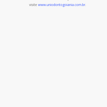
visite
www.uniodontogoiania.com.br
.