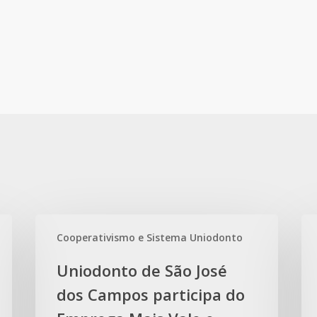
Uniodonto
Un
Cooperativismo e Sistema Uniodonto
de
de
São
San
Uniodonto de São José
José
ori
dos Campos participa do
dos
po
Campos
sob