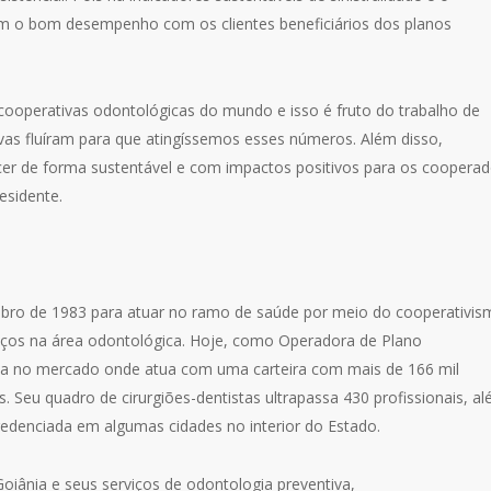
m o bom desempenho com os clientes beneficiários dos planos
cooperativas odontológicas do mundo e isso é fruto do trabalho de
vas fluíram para que atingíssemos esses números. Além disso,
er de forma sustentável e com impactos positivos para os coopera
esidente.
bro de 1983 para atuar no ramo de saúde por meio do cooperativis
rviços na área odontológica. Hoje, como Operadora de Plano
uta no mercado onde atua com uma carteira com mais de 166 mil
. Seu quadro de cirurgiões-dentistas ultrapassa 430 profissionais, a
redenciada em algumas cidades no interior do Estado.
iânia e seus serviços de odontologia preventiva,