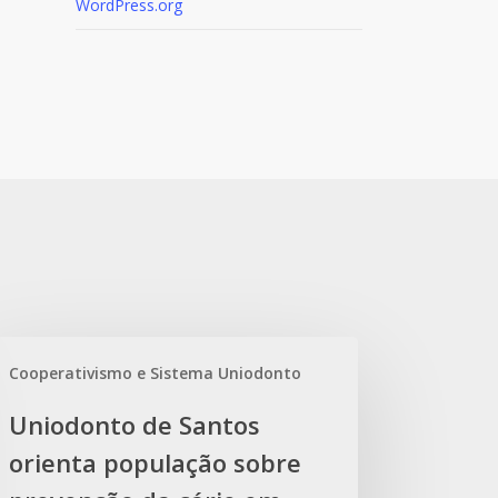
WordPress.org
iodonto
Cooperativismo e Sistema Uniodonto
tos
Uniodonto de Santos
enta
orienta população sobre
pulação
re