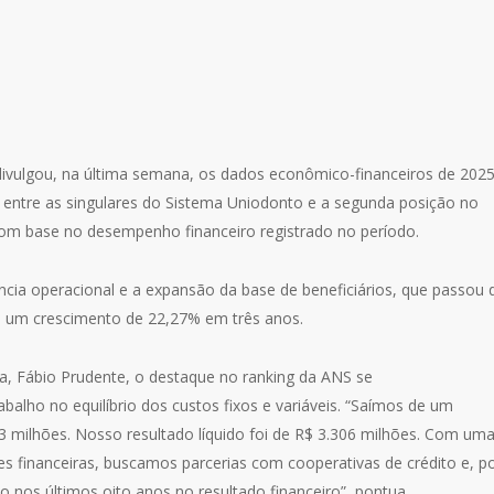
ivulgou, na última semana, os dados econômico-financeiros de 202
r entre as singulares do Sistema Uniodonto e a segunda posição no
com base no desempenho financeiro registrado no período.
ncia operacional e a expansão da base de beneficiários, que passou 
a um crescimento de 22,27% em três anos.
, Fábio Prudente, o destaque no ranking da ANS se
abalho no equilíbrio dos custos fixos e variáveis. “Saímos de um
,3 milhões. Nosso resultado líquido foi de R$ 3.306 milhões. Com um
es financeiras, buscamos parcerias com cooperativas de crédito e, p
 nos últimos oito anos no resultado financeiro”, pontua.