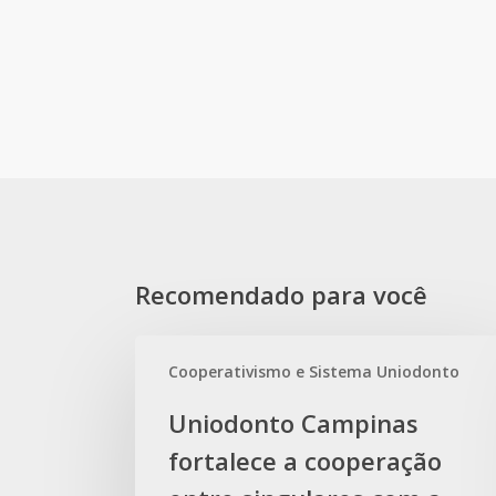
Recomendado para você
Uniodonto
Cooperativismo e Sistema Uniodonto
Campinas
fortalece
Uniodonto Campinas
a
fortalece a cooperação
cooperação
entre