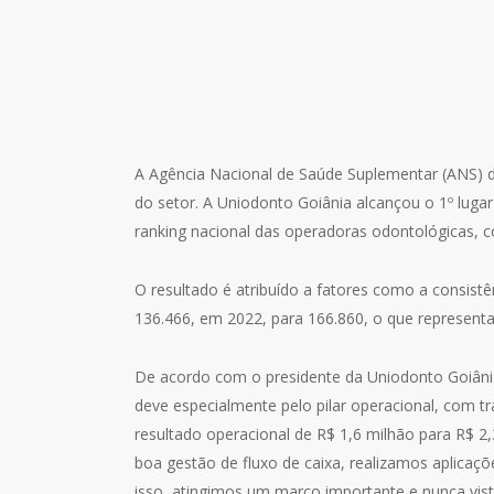
A Agência Nacional de Saúde Suplementar (ANS) d
do setor. A Uniodonto Goiânia alcançou o 1º luga
ranking nacional das operadoras odontológicas, 
O resultado é atribuído a fatores como a consistê
136.466, em 2022, para 166.860, o que represent
De acordo com o presidente da Uniodonto Goiânia
deve especialmente pelo pilar operacional, com tr
resultado operacional de R$ 1,6 milhão para R$ 2
boa gestão de fluxo de caixa, realizamos aplicaçõ
isso, atingimos um marco importante e nunca visto