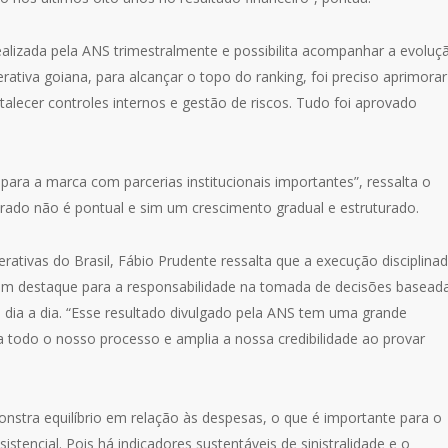
alizada pela ANS trimestralmente e possibilita acompanhar a evoluç
ativa goiana, para alcançar o topo do ranking, foi preciso aprimorar
alecer controles internos e gestão de riscos. Tudo foi aprovado
ara a marca com parcerias institucionais importantes”, ressalta o
rado não é pontual e sim um crescimento gradual e estruturado.
erativas do Brasil, Fábio Prudente ressalta que a execução disciplina
com destaque para a responsabilidade na tomada de decisões basead
o dia a dia. “Esse resultado divulgado pela ANS tem uma grande
 todo o nosso processo e amplia a nossa credibilidade ao provar
onstra equilíbrio em relação às despesas, o que é importante para o
stencial. Pois há indicadores sustentáveis de sinistralidade e o