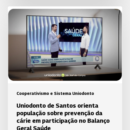
Uniodonto
de
Santos
orienta
população
sobre
prevenção
da
cárie
em
participação
Cooperativismo e Sistema Uniodonto
no
Uniodonto de Santos orienta
Balanço
população sobre prevenção da
Geral
cárie em participação no Balanço
Saúde
Geral Saúde