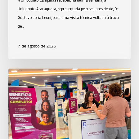
A Uniodonto Campinas recebeu, na última semana, a
Uniodonto Araraquara, representada pelo seu presidente, Dr.
Gustavo Loria Leoni, para uma visita técnica voltada à troca
de…
7 de agosto de 2026
Uniodonto
de
São
José
dos
Campos
participa
do