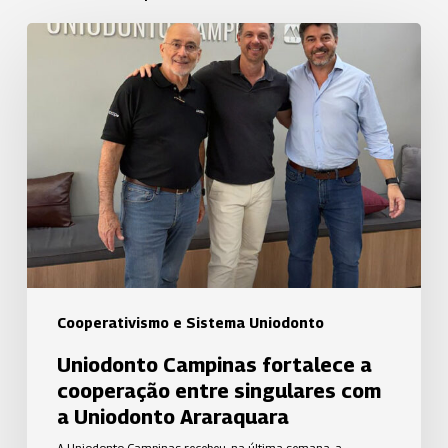
Uniodonto
Campinas
fortalece
a
cooperação
entre
singulares
com
a
Uniodonto
Araraquara
Cooperativismo e Sistema Uniodonto
Uniodonto Campinas fortalece a
cooperação entre singulares com
a Uniodonto Araraquara