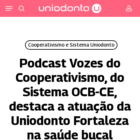
Pular
Menu
para
procurar
co
o
conteúdo
principal
Cooperativismo e Sistema Uniodonto
Podcast Vozes do
Cooperativismo, do
Sistema OCB-CE,
destaca a atuação da
Uniodonto Fortaleza
na saúde bucal