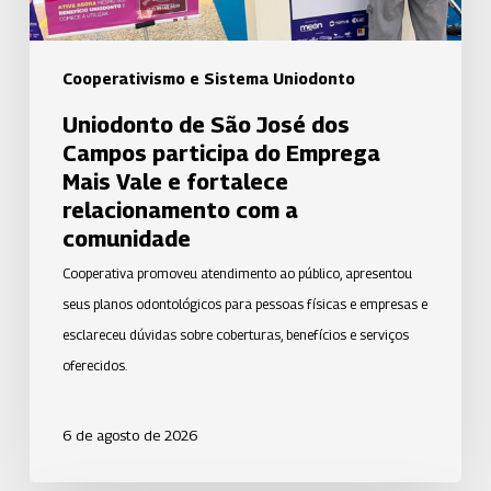
Emprega
Mais
Vale
Cooperativismo e Sistema Uniodonto
e
Uniodonto de São José dos
fortalece
Campos participa do Emprega
relacionamento
Mais Vale e fortalece
com
relacionamento com a
a
comunidade
comunidade
Cooperativa promoveu atendimento ao público, apresentou
seus planos odontológicos para pessoas físicas e empresas e
esclareceu dúvidas sobre coberturas, benefícios e serviços
oferecidos.
6 de agosto de 2026