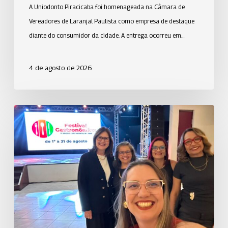
A Uniodonto Piracicaba foi homenageada na Câmara de
Vereadores de Laranjal Paulista como empresa de destaque
diante do consumidor da cidade. A entrega ocorreu em…
4 de agosto de 2026
Uniodonto
fortalece
relacionamento
com
o
setor
empresarial
da
Baixada