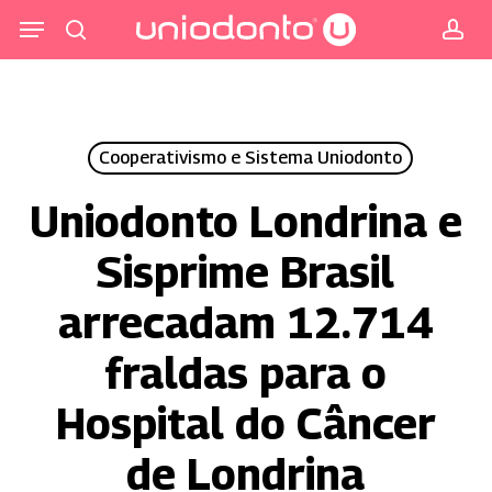
Pular
Menu
para
procurar
co
o
conteúdo
principal
Cooperativismo e Sistema Uniodonto
Uniodonto Londrina e
Sisprime Brasil
arrecadam 12.714
fraldas para o
Hospital do Câncer
de Londrina