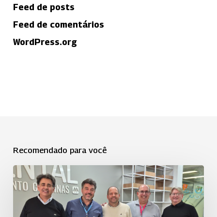
Feed de posts
Feed de comentários
WordPress.org
Recomendado para você
Uniodonto
Campinas
fortalece
o