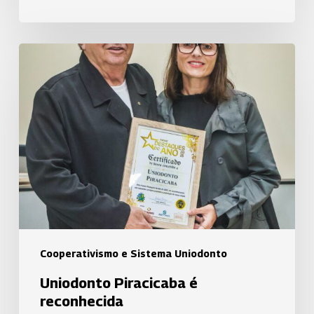
Uniodonto
Piracicaba
é
reconhecida
Cooperativismo e Sistema Uniodonto
Uniodonto Piracicaba é
reconhecida