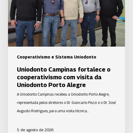
cooperativismo
com
visita
da
Uniodonto
Porto
Alegre
Cooperativismo e Sistema Uniodonto
Uniodonto Campinas fortalece o
cooperativismo com visita da
Uniodonto Porto Alegre
A Uniodonto Campinas recebeu a Uniodonto Porto Alegre,
representada pelos diretores o Dr. Giancarlo Pezzi e o Dr. José
Augusto Rodrigues, para uma visita técnica…
5 de agosto de 2026