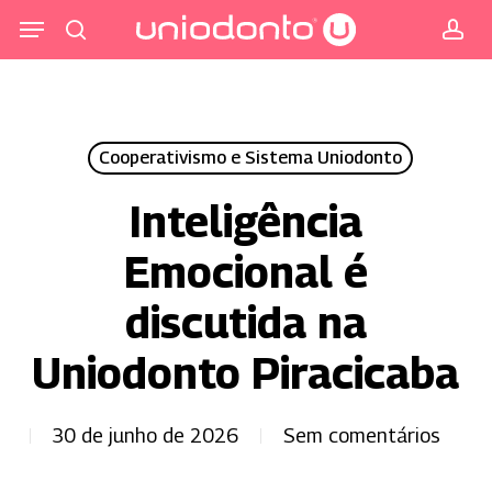
Pular
Menu
para
procurar
co
o
conteúdo
principal
Cooperativismo e Sistema Uniodonto
Inteligência
Emocional é
discutida na
Uniodonto Piracicaba
30 de junho de 2026
Sem comentários