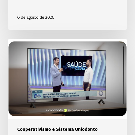
6 de agosto de 2026
Uniodonto
de
Santos
orienta
população
sobre
prevenção
da
cárie
em
participação
Cooperativismo e Sistema Uniodonto