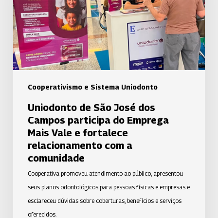
dos
Campos
participa
do
Emprega
Mais
Vale
Cooperativismo e Sistema Uniodonto
e
Uniodonto de São José dos
fortalece
Campos participa do Emprega
relacionamento
Mais Vale e fortalece
com
relacionamento com a
a
comunidade
comunidade
Cooperativa promoveu atendimento ao público, apresentou
seus planos odontológicos para pessoas físicas e empresas e
esclareceu dúvidas sobre coberturas, benefícios e serviços
oferecidos.