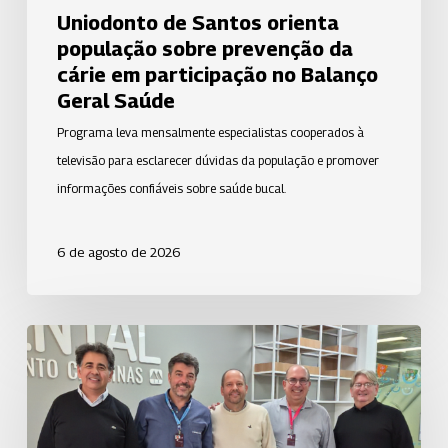
no
Uniodonto de Santos orienta
Balanço
população sobre prevenção da
Geral
cárie em participação no Balanço
Saúde
Geral Saúde
Programa leva mensalmente especialistas cooperados à
televisão para esclarecer dúvidas da população e promover
informações confiáveis sobre saúde bucal.
6 de agosto de 2026
Uniodonto
Campinas
fortalece
o