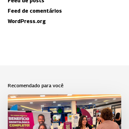
Feed de posts
Feed de comentários
WordPress.org
Recomendado para você
Uniodonto
de
São
José