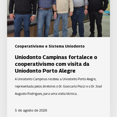
cooperativismo
com
visita
da
Uniodonto
Porto
Alegre
Cooperativismo e Sistema Uniodonto
Uniodonto Campinas fortalece o
cooperativismo com visita da
Uniodonto Porto Alegre
A Uniodonto Campinas recebeu a Uniodonto Porto Alegre,
representada pelos diretores o Dr. Giancarlo Pezzi e o Dr. José
Augusto Rodrigues, para uma visita técnica…
5 de agosto de 2026