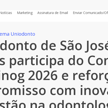
Notícias
Marketing
Assinatura de Email
Enviar Comunicado/Of
stema Uniodonto
donto de São Jos
 participa do Co
inog 2026 e refor
omisso com inov
stão na odontolo