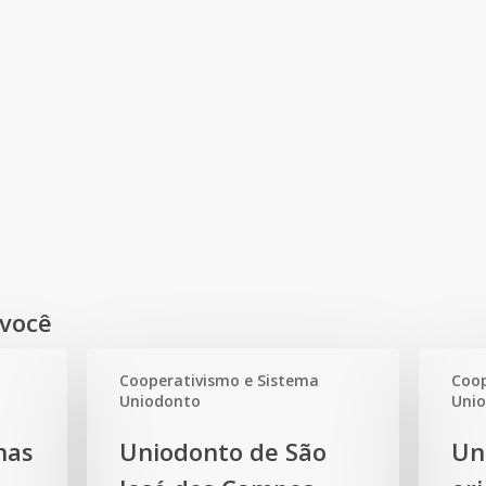
você
Cooperativismo e Sistema
Coop
Uniodonto
Uni
Uniodonto
Uniodont
nas
Uniodonto de São
Un
de
de