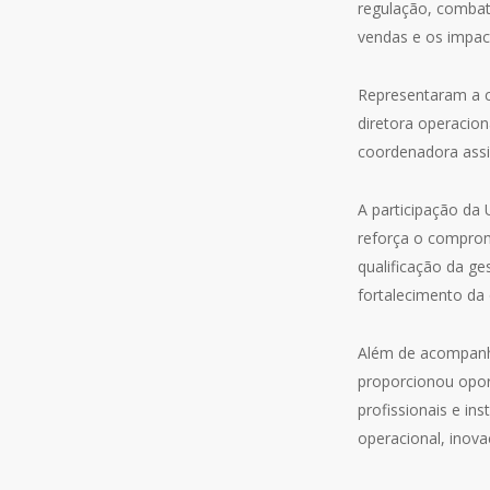
regulação, combate 
vendas e os impac
Representaram a c
diretora operaciona
coordenadora assis
A participação d
reforça o comprom
qualificação da g
fortalecimento da
Além de acompanh
proporcionou opor
profissionais e in
operacional, inov