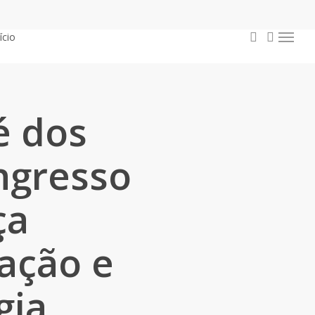
procurar
conta
ício
Menu
é dos
ngresso
ça
ação e
gia