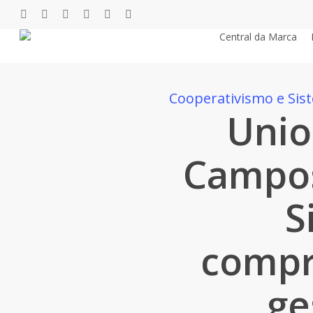
Pular
twitter
facebook
youtube
instagram
phone
email
para
Central da Marca
o
conteúdo
principal
Cooperativismo e Si
Unio
Campos
S
compr
ge