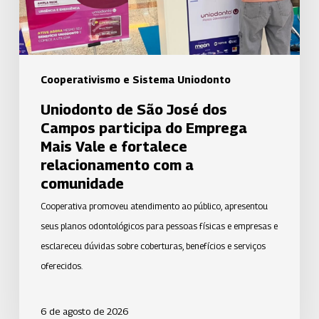
do
Emprega
Mais
Vale
Cooperativismo e Sistema Uniodonto
e
Uniodonto de São José dos
fortalece
Campos participa do Emprega
relacionamento
Mais Vale e fortalece
com
relacionamento com a
a
comunidade
comunidade
Cooperativa promoveu atendimento ao público, apresentou
seus planos odontológicos para pessoas físicas e empresas e
esclareceu dúvidas sobre coberturas, benefícios e serviços
oferecidos.
6 de agosto de 2026