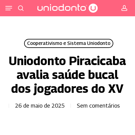
Pular
Menu
para
procurar
co
o
conteúdo
principal
Cooperativismo e Sistema Uniodonto
Uniodonto Piracicaba
avalia saúde bucal
dos jogadores do XV
26 de maio de 2025
Sem comentários