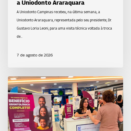
a Uniodonto Araraquara
A Uniodonto Campinas recebeu, na última semana, a
Uniodonto Araraquara, representada pelo seu presidente, Dr.
Gustavo Loria Leoni, para uma visita técnica voltada à troca
de…
7 de agosto de 2026
Uniodonto
de
São
José
dos
Campos
participa