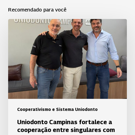
Recomendado para você
Uniodonto
Campinas
fortalece
a
cooperação
entre
singulares
com
a
Uniodonto
Araraquara
Cooperativismo e Sistema Uniodonto
Uniodonto Campinas fortalece a
cooperação entre singulares com