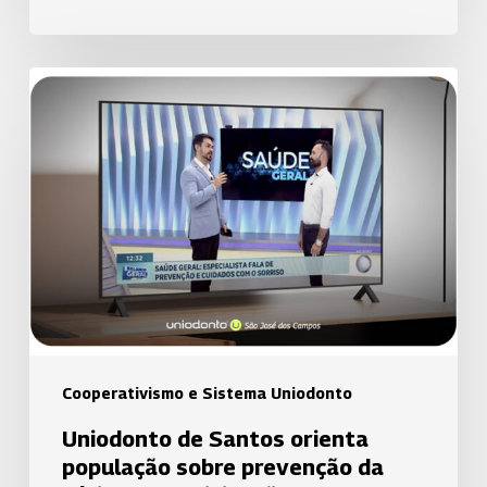
Uniodonto
de
Santos
orienta
população
sobre
prevenção
da
cárie
em
participação
Cooperativismo e Sistema Uniodonto
no
Uniodonto de Santos orienta
Balanço
população sobre prevenção da
Geral