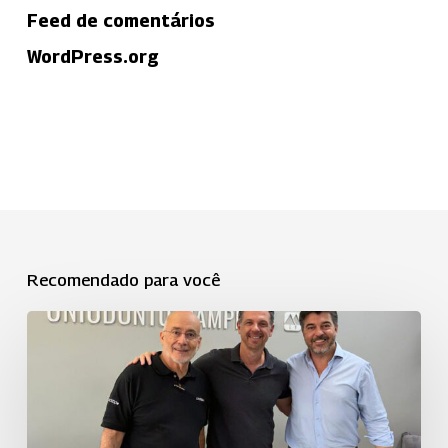
Feed de comentários
WordPress.org
Recomendado para você
Uniodonto
Campinas
fortalece
a
cooperação