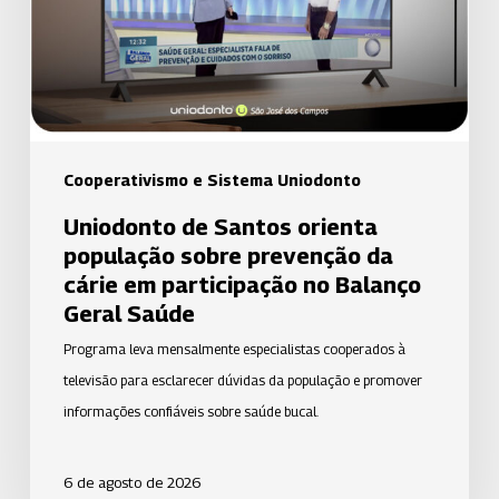
sobre
prevenção
da
cárie
em
participação
Cooperativismo e Sistema Uniodonto
no
Uniodonto de Santos orienta
Balanço
população sobre prevenção da
Geral
cárie em participação no Balanço
Saúde
Geral Saúde
Programa leva mensalmente especialistas cooperados à
televisão para esclarecer dúvidas da população e promover
informações confiáveis sobre saúde bucal.
6 de agosto de 2026