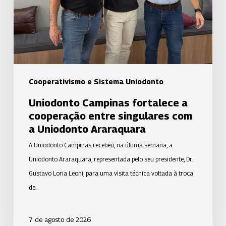
entre
singulares
com
a
Uniodonto
Araraquara
Cooperativismo e Sistema Uniodonto
Uniodonto Campinas fortalece a
cooperação entre singulares com
a Uniodonto Araraquara
A Uniodonto Campinas recebeu, na última semana, a
Uniodonto Araraquara, representada pelo seu presidente, Dr.
Gustavo Loria Leoni, para uma visita técnica voltada à troca
de…
7 de agosto de 2026