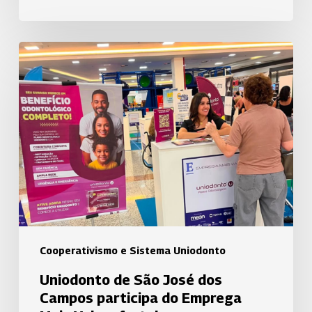
Uniodonto
de
São
José
dos
Campos
participa
do
Emprega
Mais
Vale
Cooperativismo e Sistema Uniodonto
e
Uniodonto de São José dos
fortalece
Campos participa do Emprega
relacionamento