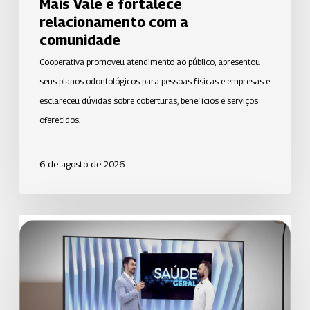
Mais Vale e fortalece
com
relacionamento com a
a
comunidade
comunidade
Cooperativa promoveu atendimento ao público, apresentou
seus planos odontológicos para pessoas físicas e empresas e
esclareceu dúvidas sobre coberturas, benefícios e serviços
oferecidos.
6 de agosto de 2026
Uniodonto
de
Santos
orienta
população