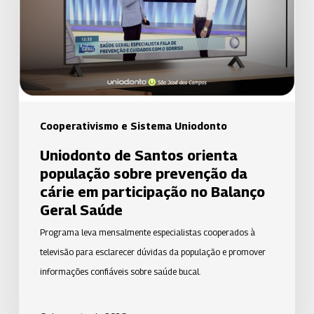
população
sobre
prevenção
da
cárie
em
participação
Cooperativismo e Sistema Uniodonto
no
Uniodonto de Santos orienta
Balanço
população sobre prevenção da
Geral
cárie em participação no Balanço
Saúde
Geral Saúde
Programa leva mensalmente especialistas cooperados à
televisão para esclarecer dúvidas da população e promover
informações confiáveis sobre saúde bucal.