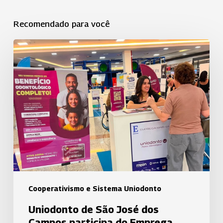
Recomendado para você
Uniodonto
de
São
José
dos
Campos
participa
do
Emprega
Mais
Vale
Cooperativismo e Sistema Uniodonto
e
Uniodonto de São José dos
fortalece
Campos participa do Emprega