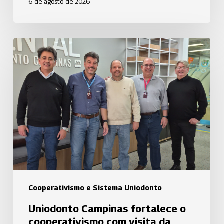
6 de agosto de 2026
Uniodonto
Campinas
fortalece
o
cooperativismo
com
visita
da
Uniodonto
Porto
Alegre
Cooperativismo e Sistema Uniodonto
Uniodonto Campinas fortalece o
cooperativismo com visita da