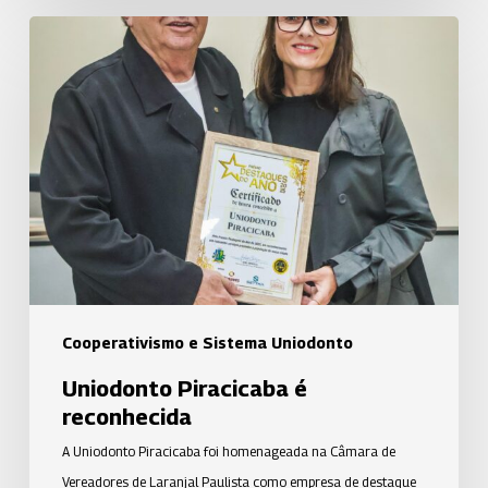
Uniodonto
Piracicaba
é
reconhecida
Cooperativismo e Sistema Uniodonto
Uniodonto Piracicaba é
reconhecida
A Uniodonto Piracicaba foi homenageada na Câmara de
Vereadores de Laranjal Paulista como empresa de destaque