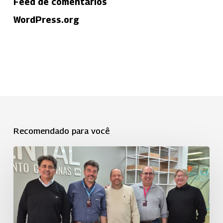
Feed de comentários
WordPress.org
Recomendado para você
Uniodonto
Campinas
fortalece
o
cooperativismo
com