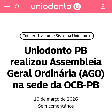
Pular
Menu
para
procurar
co
o
conteúdo
principal
Cooperativismo e Sistema Uniodonto
Uniodonto PB
realizou Assembleia
Geral Ordinária (AGO)
na sede da OCB-PB
19 de março de 2026
Sem comentários