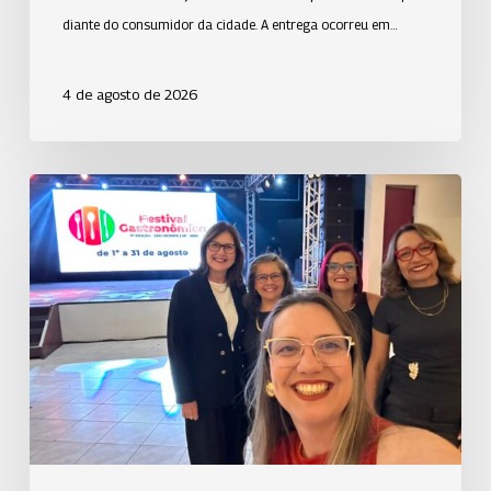
diante do consumidor da cidade. A entrega ocorreu em…
4 de agosto de 2026
Uniodonto
fortalece
relacionamento
com
o
setor
empresarial
da
Baixada
Santista