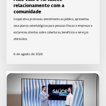
com
relacionamento com a
a
comunidade
comunidade
Cooperativa promoveu atendimento ao público, apresentou
seus planos odontológicos para pessoas físicas e empresas e
esclareceu dúvidas sobre coberturas, benefícios e serviços
oferecidos.
6 de agosto de 2026
Uniodonto
de
Santos
orienta
população