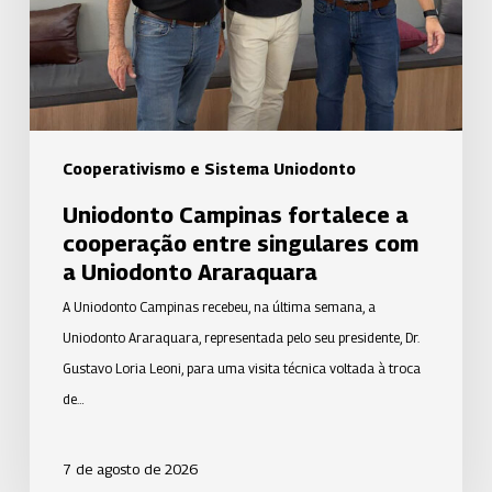
entre
singulares
com
a
Uniodonto
Araraquara
Cooperativismo e Sistema Uniodonto
Uniodonto Campinas fortalece a
cooperação entre singulares com
a Uniodonto Araraquara
A Uniodonto Campinas recebeu, na última semana, a
Uniodonto Araraquara, representada pelo seu presidente, Dr.
Gustavo Loria Leoni, para uma visita técnica voltada à troca
de…
7 de agosto de 2026