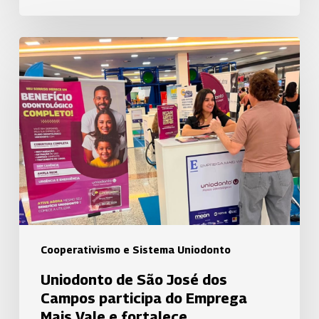
Uniodonto
de
São
José
dos
Campos
participa
do
Emprega
Mais
Vale
Cooperativismo e Sistema Uniodonto
e
Uniodonto de São José dos
fortalece
Campos participa do Emprega
relacionamento
Mais Vale e fortalece