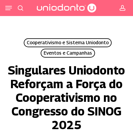
Pular
Menu
para
procurar
co
o
conteúdo
principal
Cooperativismo e Sistema Uniodonto
Eventos e Campanhas
Singulares Uniodonto
Reforçam a Força do
Cooperativismo no
Congresso do SINOG
2025