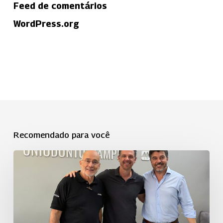
Feed de comentários
WordPress.org
Recomendado para você
Uniodonto
Campinas
fortalece
a
cooperação