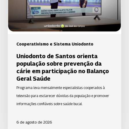
sobre
prevenção
da
cárie
em
participação
Cooperativismo e Sistema Uniodonto
no
Uniodonto de Santos orienta
Balanço
população sobre prevenção da
Geral
cárie em participação no Balanço
Saúde
Geral Saúde
Programa leva mensalmente especialistas cooperados à
televisão para esclarecer dúvidas da população e promover
informações confiáveis sobre saúde bucal.
6 de agosto de 2026