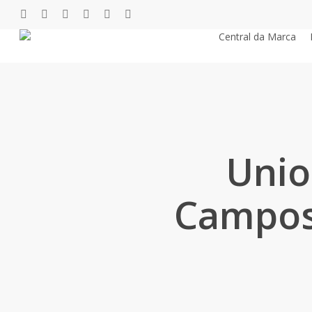
Pular
twitter
facebook
youtube
instagram
phone
email
para
Central da Marca
o
conteúdo
principal
Unio
Campos