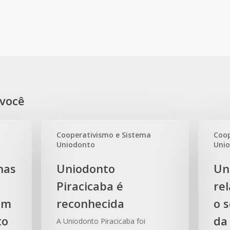
você
Cooperativismo e Sistema
Coop
Uniodonto
Uni
Uniodonto
Uniodont
nas
Uniodonto
Un
Piracicaba
fortalece
Piracicaba é
re
é
relacion
om
reconhecida
reconhecida
com
o 
o
to
da
A Uniodonto Piracicaba foi
setor