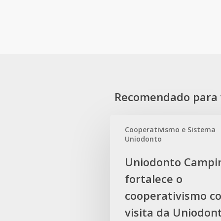
Recomendado para 
Cooperativismo e Sistema
Uniodonto
Uniodonto
Uniodonto Campi
Campinas
fortalece o
fortalece
o
cooperativismo c
cooperativismo
visita da Uniodon
com