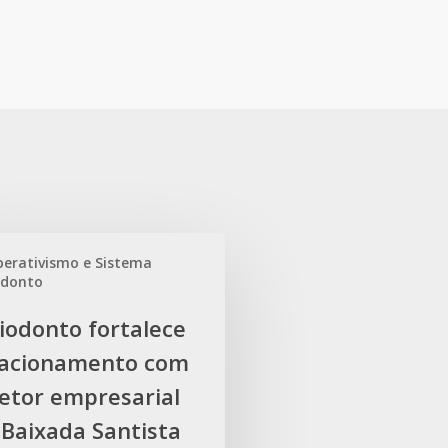
erativismo e Sistema
odonto
o
iodonto fortalece
lacionamento com
amento
setor empresarial
 Baixada Santista