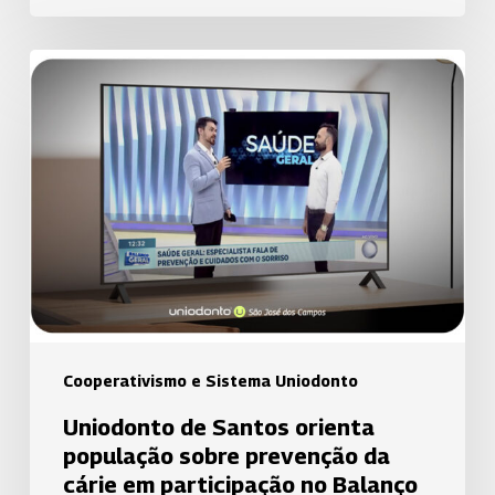
Uniodonto
de
Santos
orienta
população
sobre
prevenção
da
cárie
em
participação
Cooperativismo e Sistema Uniodonto
no
Uniodonto de Santos orienta
Balanço
população sobre prevenção da
Geral
cárie em participação no Balanço