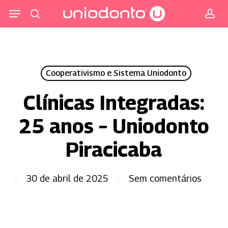
Pular
Menu
para
procurar
co
o
conteúdo
principal
Cooperativismo e Sistema Uniodonto
Clínicas Integradas:
25 anos – Uniodonto
Piracicaba
30 de abril de 2025
Sem comentários