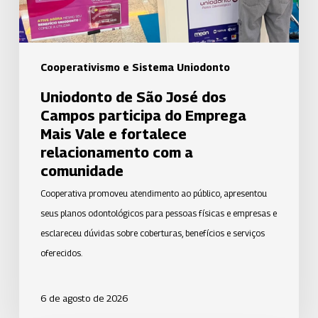
do
Emprega
Mais
Vale
Cooperativismo e Sistema Uniodonto
e
Uniodonto de São José dos
fortalece
Campos participa do Emprega
relacionamento
Mais Vale e fortalece
com
relacionamento com a
a
comunidade
comunidade
Cooperativa promoveu atendimento ao público, apresentou
seus planos odontológicos para pessoas físicas e empresas e
esclareceu dúvidas sobre coberturas, benefícios e serviços
oferecidos.
6 de agosto de 2026