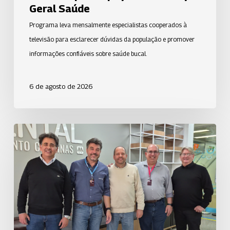
Saúde
Geral Saúde
Programa leva mensalmente especialistas cooperados à
televisão para esclarecer dúvidas da população e promover
informações confiáveis sobre saúde bucal.
6 de agosto de 2026
Uniodonto
Campinas
fortalece
o
cooperativismo
com
visita