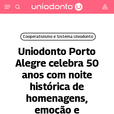
Pular
Menu
para
procurar
co
o
conteúdo
principal
Cooperativismo e Sistema Uniodonto
Uniodonto Porto
Alegre celebra 50
anos com noite
histórica de
homenagens,
emoção e