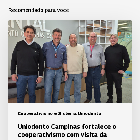
Recomendado para você
Uniodonto
Campinas
fortalece
o
cooperativismo
com
visita
da
Uniodonto
Porto
Alegre
Cooperativismo e Sistema Uniodonto
Uniodonto Campinas fortalece o
cooperativismo com visita da