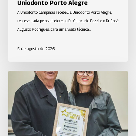
Uniodonto Porto Alegre
A Uniodonto Campinas recebeu a Uniodonto Porto Alegre,
representada pelos diretores o Dr. Giancarlo Pezzi e o Dr. José
Augusto Rodrigues, para uma visita técnica…
5 de agosto de 2026
Uniodonto
Piracicaba
é
reconhecida