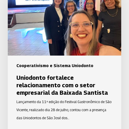
com
o
setor
empresarial
da
Baixada
Santista
Cooperativismo e Sistema Uniodonto
Uniodonto fortalece
relacionamento com o setor
empresarial da Baixada Santista
Lançamento da 11ª edição do Festival Gastronômico de São
Vicente, realizado dia 28 de julho, contou com a presença
das Uniodontos de São José dos…