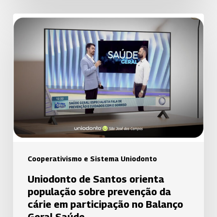
Uniodonto
de
Santos
orienta
população
sobre
prevenção
da
cárie
em
participação
Cooperativismo e Sistema Uniodonto
no
Uniodonto de Santos orienta
Balanço
população sobre prevenção da
Geral
cárie em participação no Balanço
Saúde
Geral Saúde