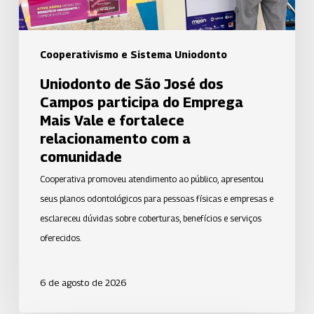
Emprega
Mais
Vale
Cooperativismo e Sistema Uniodonto
e
Uniodonto de São José dos
fortalece
Campos participa do Emprega
relacionamento
Mais Vale e fortalece
com
relacionamento com a
a
comunidade
comunidade
Cooperativa promoveu atendimento ao público, apresentou
seus planos odontológicos para pessoas físicas e empresas e
esclareceu dúvidas sobre coberturas, benefícios e serviços
oferecidos.
6 de agosto de 2026