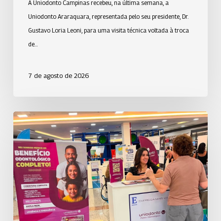
A Uniodonto Campinas recebeu, na última semana, a
Uniodonto Araraquara, representada pelo seu presidente, Dr.
Gustavo Loria Leoni, para uma visita técnica voltada à troca
de…
7 de agosto de 2026
Uniodonto
de
São
José
dos
Campos
participa
do