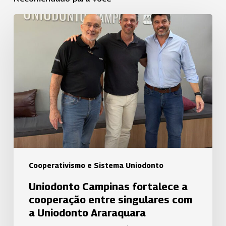
Uniodonto
Campinas
fortalece
a
cooperação
entre
singulares
com
a
Uniodonto
Araraquara
Cooperativismo e Sistema Uniodonto
Uniodonto Campinas fortalece a
cooperação entre singulares com
a Uniodonto Araraquara