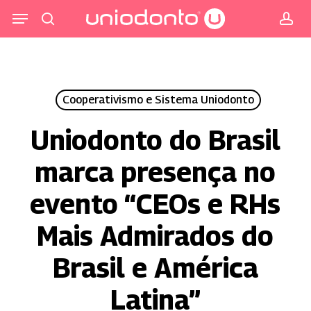
Pular
Menu
para
procurar
co
o
conteúdo
principal
Cooperativismo e Sistema Uniodonto
Uniodonto do Brasil
marca presença no
evento “CEOs e RHs
Mais Admirados do
Brasil e América
Latina”