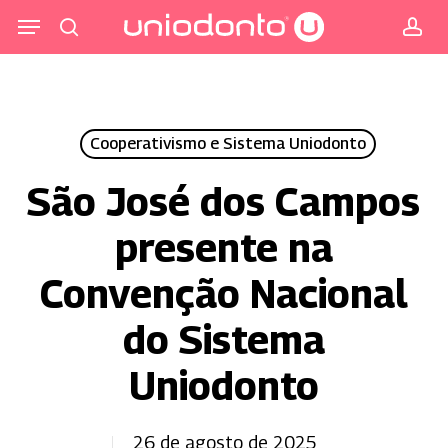
Pular
Menu
para
procurar
co
o
conteúdo
principal
Cooperativismo e Sistema Uniodonto
São José dos Campos
presente na
Convenção Nacional
do Sistema
Uniodonto
26 de agosto de 2025