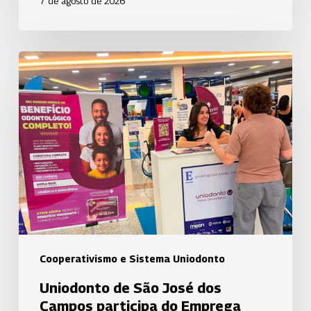
7 de agosto de 2026
Uniodonto
de
São
José
dos
Campos
participa
do
Emprega
Mais
Vale
Cooperativismo e Sistema Uniodonto
e
Uniodonto de São José dos
fortalece
Campos participa do Emprega