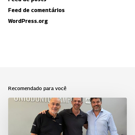
Feed de comentários
WordPress.org
Recomendado para você
Uniodonto
Campinas
fortalece
a