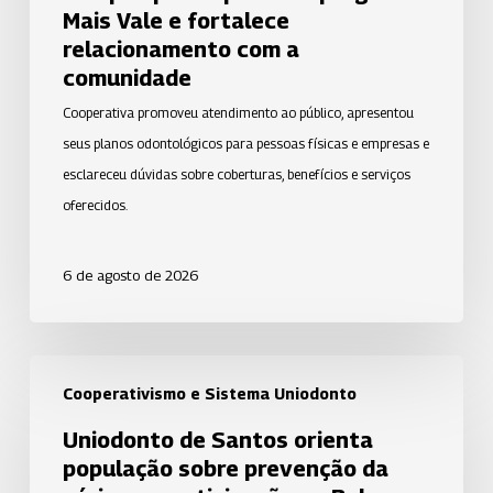
relacionamento
Mais Vale e fortalece
com
relacionamento com a
a
comunidade
comunidade
Cooperativa promoveu atendimento ao público, apresentou
seus planos odontológicos para pessoas físicas e empresas e
esclareceu dúvidas sobre coberturas, benefícios e serviços
oferecidos.
6 de agosto de 2026
Uniodonto
Cooperativismo e Sistema Uniodonto
de
Santos
Uniodonto de Santos orienta
orienta
população sobre prevenção da
população