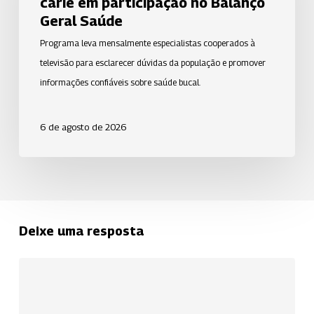
cárie em participação no Balanço
sobre
Geral Saúde
prevenção
Programa leva mensalmente especialistas cooperados à
da
televisão para esclarecer dúvidas da população e promover
cárie
informações confiáveis sobre saúde bucal.
em
participação
6 de agosto de 2026
no
Balanço
Geral
Saúde
Deixe uma resposta