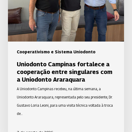
cooperação
entre
singulares
com
a
Uniodonto
Araraquara
Cooperativismo e Sistema Uniodonto
Uniodonto Campinas fortalece a
cooperação entre singulares com
a Uniodonto Araraquara
A Uniodonto Campinas recebeu, na última semana, a
Uniodonto Araraquara, representada pelo seu presidente, Dr.
Gustavo Loria Leoni, para uma visita técnica voltada à troca
de…