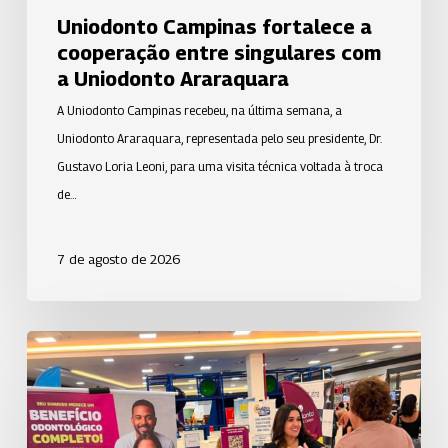
Uniodonto Campinas fortalece a
cooperação entre singulares com
a Uniodonto Araraquara
A Uniodonto Campinas recebeu, na última semana, a
Uniodonto Araraquara, representada pelo seu presidente, Dr.
Gustavo Loria Leoni, para uma visita técnica voltada à troca
de…
7 de agosto de 2026
Uniodonto
de
São
José