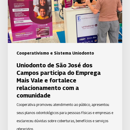
dos
Campos
participa
do
Emprega
Mais
Vale
Cooperativismo e Sistema Uniodonto
e
Uniodonto de São José dos
fortalece
Campos participa do Emprega
relacionamento
Mais Vale e fortalece
com
relacionamento com a
a
comunidade
comunidade
Cooperativa promoveu atendimento ao público, apresentou
seus planos odontológicos para pessoas físicas e empresas e
esclareceu dúvidas sobre coberturas, benefícios e serviços
oferecidos.