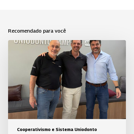
Recomendado para você
Uniodonto
Campinas
fortalece
a
cooperação
entre
singulares
com
a
Uniodonto
Araraquara
Cooperativismo e Sistema Uniodonto