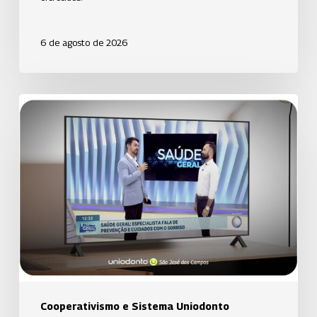
6 de agosto de 2026
Uniodonto
de
Santos
orienta
população
sobre
prevenção
da
cárie
em
participação
Cooperativismo e Sistema Uniodonto