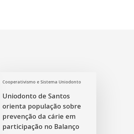
iodonto
Cooperativismo e Sistema Uniodonto
tos
Uniodonto de Santos
enta
orienta população sobre
pulação
re
prevenção da cárie em
evenção
participação no Balanço