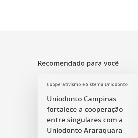
Recomendado para você
Uniodonto
Cooperativismo e Sistema Uniodonto
Campinas
fortalece
Uniodonto Campinas
a
fortalece a cooperação
cooperação
entre
entre singulares com a
singulares
Uniodonto Araraquara
com