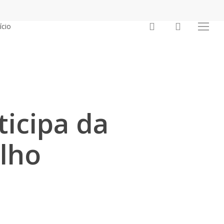
procurar
conta
ício
Menu
ticipa da
lho