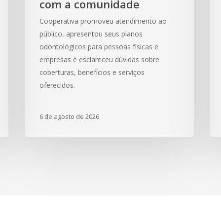
com a comunidade
Emprega
cár
Mais
em
Cooperativa promoveu atendimento ao
Vale
par
público, apresentou seus planos
e
no
odontológicos para pessoas físicas e
fortalece
Ba
empresas e esclareceu dúvidas sobre
relacionamento
Ger
coberturas, benefícios e serviços
com
Sa
oferecidos.
a
comunidade
6 de agosto de 2026