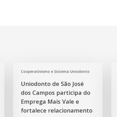
Uniodonto
Un
Cooperativismo e Sistema Uniodonto
de
de
São
San
Uniodonto de São José
José
ori
dos Campos participa do
dos
po
Campos
Emprega Mais Vale e
sob
participa
pr
fortalece relacionamento
do
da