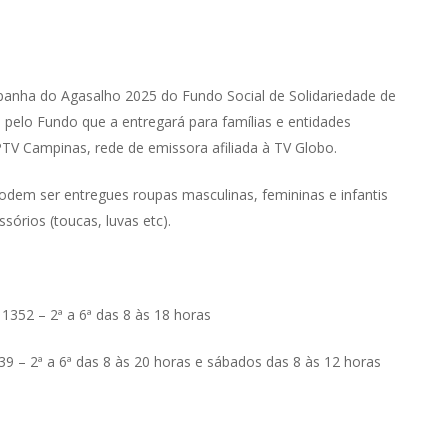
panha do Agasalho 2025 do Fundo Social de Solidariedade de
 pelo Fundo que a entregará para famílias e entidades
V Campinas, rede de emissora afiliada à TV Globo.
Podem ser entregues roupas masculinas, femininas e infantis
órios (toucas, luvas etc).
 1352 – 2ª a 6ª das 8 às 18 horas
339 – 2ª a 6ª das 8 às 20 horas e sábados das 8 às 12 horas