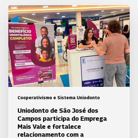
Uniodonto
de
São
José
dos
Campos
participa
do
Emprega
Mais
Vale
Cooperativismo e Sistema Uniodonto
e
Uniodonto de São José dos
fortalece
Campos participa do Emprega
relacionamento
Mais Vale e fortalece
com
relacionamento com a