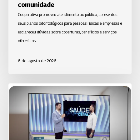
a
comunidade
comunidade
Cooperativa promoveu atendimento ao público, apresentou
seus planos odontológicos para pessoas físicas e empresas e
esclareceu dúvidas sobre coberturas, benefícios e serviços
oferecidos.
6 de agosto de 2026
Uniodonto
de
Santos
orienta
população
sobre
prevenção