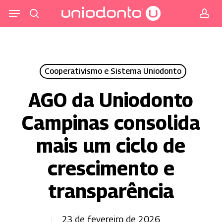
Pular
Menu
para
procurar
co
o
conteúdo
principal
Cooperativismo e Sistema Uniodonto
AGO da Uniodonto
Campinas consolida
mais um ciclo de
crescimento e
transparência
23 de fevereiro de 2026