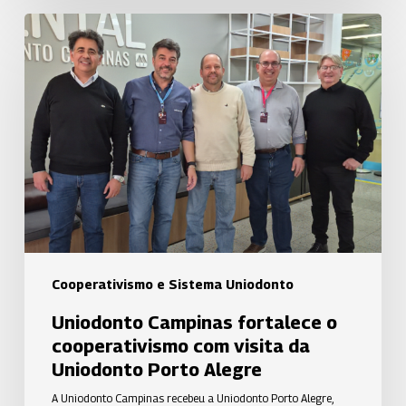
Uniodonto
Campinas
fortalece
o
cooperativismo
com
visita
da
Uniodonto
Porto
Alegre
Cooperativismo e Sistema Uniodonto
Uniodonto Campinas fortalece o
cooperativismo com visita da
Uniodonto Porto Alegre
A Uniodonto Campinas recebeu a Uniodonto Porto Alegre,