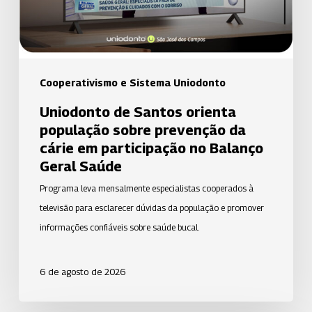
da
cárie
em
participação
Cooperativismo e Sistema Uniodonto
no
Uniodonto de Santos orienta
Balanço
população sobre prevenção da
Geral
cárie em participação no Balanço
Saúde
Geral Saúde
Programa leva mensalmente especialistas cooperados à
televisão para esclarecer dúvidas da população e promover
informações confiáveis sobre saúde bucal.
6 de agosto de 2026