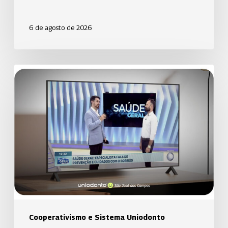
6 de agosto de 2026
Uniodonto
de
Santos
orienta
população
sobre
prevenção
da
cárie
em
participação
Cooperativismo e Sistema Uniodonto
no