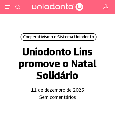
Pular
Menu
para
procurar
co
o
conteúdo
principal
Cooperativismo e Sistema Uniodonto
Uniodonto Lins
promove o Natal
Solidário
11 de dezembro de 2025
Sem comentários