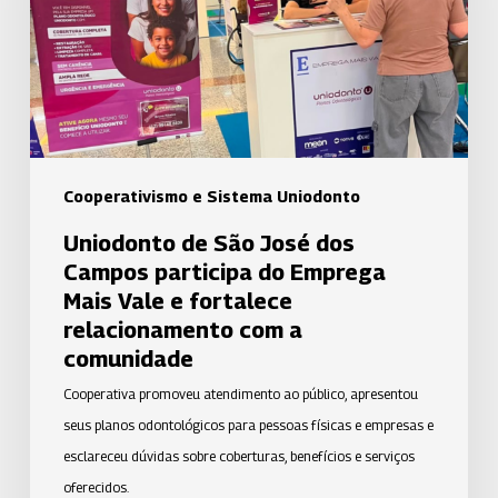
dos
Campos
participa
do
Emprega
Mais
Vale
Cooperativismo e Sistema Uniodonto
e
Uniodonto de São José dos
fortalece
Campos participa do Emprega
relacionamento
Mais Vale e fortalece
com
relacionamento com a
a
comunidade
comunidade
Cooperativa promoveu atendimento ao público, apresentou
seus planos odontológicos para pessoas físicas e empresas e
esclareceu dúvidas sobre coberturas, benefícios e serviços
oferecidos.