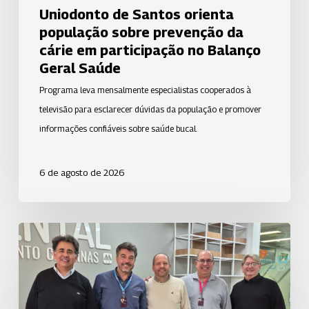
Uniodonto de Santos orienta
Balanço
população sobre prevenção da
Geral
cárie em participação no Balanço
Saúde
Geral Saúde
Programa leva mensalmente especialistas cooperados à
televisão para esclarecer dúvidas da população e promover
informações confiáveis sobre saúde bucal.
6 de agosto de 2026
Uniodonto
Campinas
fortalece
o
cooperativismo