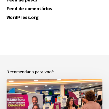
Feed de comentários
WordPress.org
Recomendado para você
Uniodonto
de
São
José