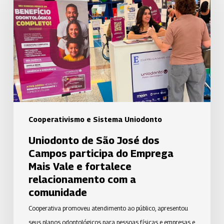
São
José
dos
Campos
participa
do
Emprega
Mais
Vale
Cooperativismo e Sistema Uniodonto
e
Uniodonto de São José dos
fortalece
Campos participa do Emprega
relacionamento
Mais Vale e fortalece
com
relacionamento com a
a
comunidade
comunidade
Cooperativa promoveu atendimento ao público, apresentou
seus planos odontológicos para pessoas físicas e empresas e