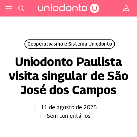
Pular
Menu
para
procurar
co
o
conteúdo
principal
Cooperativismo e Sistema Uniodonto
Uniodonto Paulista
visita singular de São
José dos Campos
11 de agosto de 2025
Sem comentários