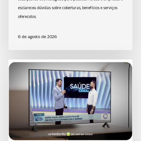
esclareceu dúvidas sobre coberturas, benefícios e serviços
oferecidos.
6 de agosto de 2026
Uniodonto
de
Santos
orienta
população
sobre
prevenção
da
cárie