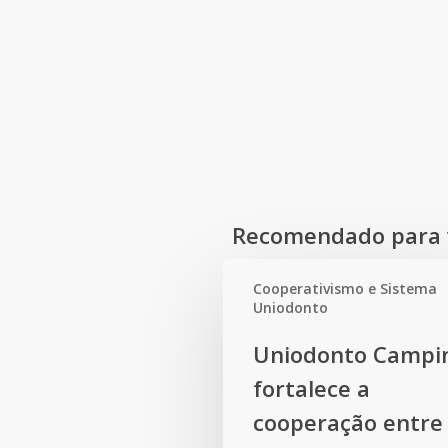
Recomendado para 
Cooperativismo e Sistema
Uniodonto
Uniodonto
Uniodonto Campi
Campinas
fortalece a
fortalece
a
cooperação entre
cooperação