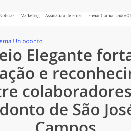
Notícias
Marketing
Assinatura de Email
Enviar Comunicado/Of
stema Uniodonto
eio Elegante fort
ração e reconhec
tre colaboradores
donto de São Jos
Campos