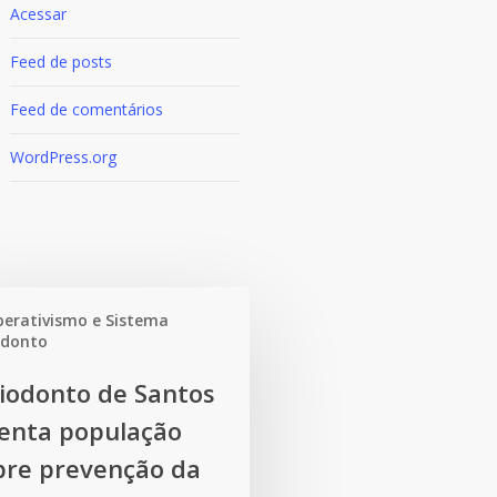
Acessar
Feed de posts
Feed de comentários
WordPress.org
erativismo e Sistema
odonto
o
iodonto de Santos
ienta população
bre prevenção da
o