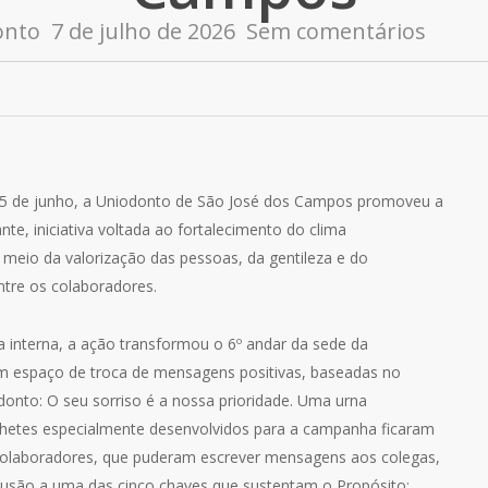
onto
7 de julho de 2026
Sem comentários
 15 de junho, a Uniodonto de São José dos Campos promoveu a
nte, iniciativa voltada ao fortalecimento do clima
 meio da valorização das pessoas, da gentileza e do
tre os colaboradores.
a interna, a ação transformou o 6º andar da sede da
 espaço de troca de mensagens positivas, baseadas no
donto: O seu sorriso é a nossa prioridade. Uma urna
ilhetes especialmente desenvolvidos para a campanha ficaram
colaboradores, que puderam escrever mensagens aos colegas,
usão a uma das cinco chaves que sustentam o Propósito: