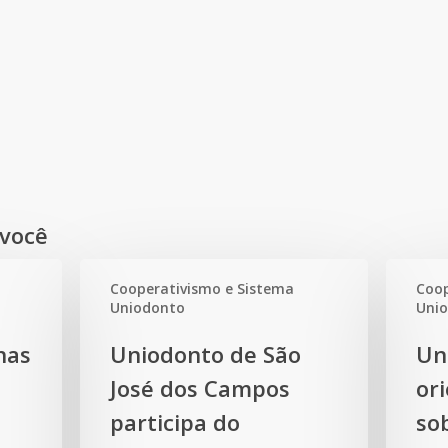
você
Cooperativismo e Sistema
Coop
Uniodonto
Uni
Uniodonto
Uniodont
nas
Uniodonto de São
Un
de
de
José dos Campos
or
São
Santos
José
participa do
orienta
so
dos
populaçã