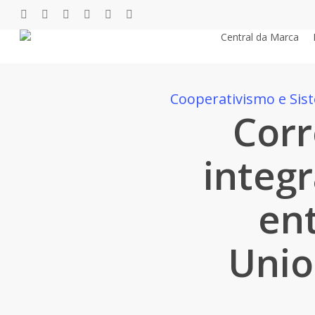
Pular
twitter
facebook
youtube
instagram
phone
email
para
Central da Marca
o
conteúdo
principal
Cooperativismo e Si
Corr
integ
en
Unio