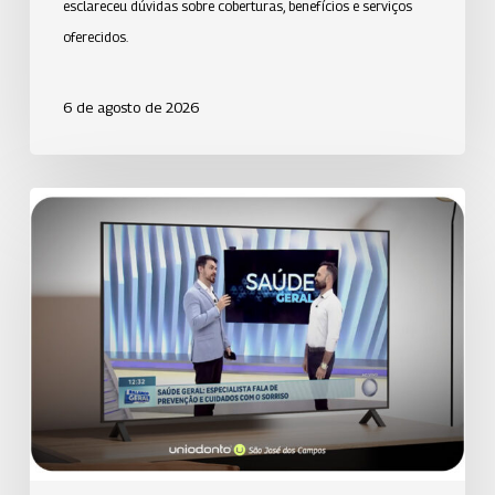
esclareceu dúvidas sobre coberturas, benefícios e serviços
oferecidos.
6 de agosto de 2026
Uniodonto
de
Santos
orienta
população
sobre
prevenção
da
cárie
em