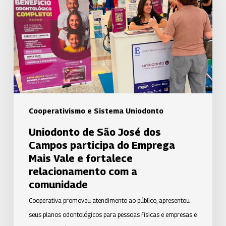
José
dos
Campos
participa
do
Emprega
Mais
Vale
Cooperativismo e Sistema Uniodonto
e
Uniodonto de São José dos
fortalece
Campos participa do Emprega
relacionamento
Mais Vale e fortalece
com
relacionamento com a
a
comunidade
comunidade
Cooperativa promoveu atendimento ao público, apresentou
seus planos odontológicos para pessoas físicas e empresas e