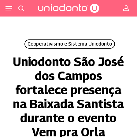
Pular
Menu
para
procurar
co
o
conteúdo
principal
Cooperativismo e Sistema Uniodonto
Uniodonto São José
dos Campos
fortalece presença
na Baixada Santista
durante o evento
Vem pra Orla