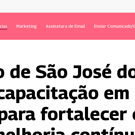
cias
Marketing
Assinatura de Email
Enviar Comunicado/O
o de São José d
capacitação em 
para fortalecer 
elhoria contín