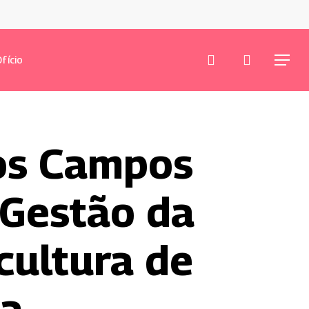
procurar
conta
fício
Menu
os Campos
Gestão da
cultura de
ua