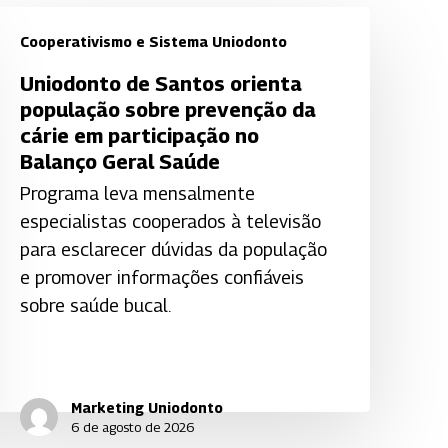
Cooperativismo e Sistema Uniodonto
niodonto
Uniodonto de Santos orienta
e
população sobre prevenção da
antos
cárie em participação no
rienta
Balanço Geral Saúde
opulação
Programa leva mensalmente
obre
especialistas cooperados à televisão
revenção
para esclarecer dúvidas da população
a
e promover informações confiáveis
árie
sobre saúde bucal.
em
articipação
o
alanço
Marketing Uniodonto
6 de agosto de 2026
eral