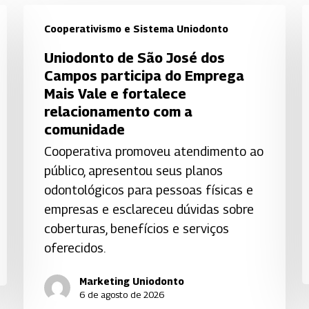
Cooperativismo e Sistema Uniodonto
Uniodonto
U
Uniodonto de São José dos
de
d
Campos participa do Emprega
São
S
Mais Vale e fortalece
José
o
relacionamento com a
dos
p
comunidade
Campos
s
Cooperativa promoveu atendimento ao
participa
p
público, apresentou seus planos
do
d
odontológicos para pessoas físicas e
Emprega
c
empresas e esclareceu dúvidas sobre
Mais
coberturas, benefícios e serviços
Vale
p
oferecidos.
e
n
fortalece
Marketing Uniodonto
B
6 de agosto de 2026
relacionamento
G