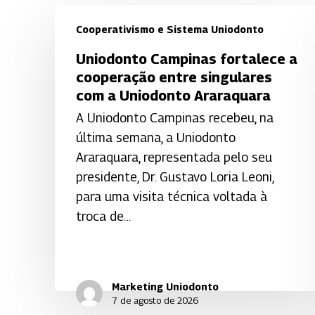
Cooperativismo e Sistema Uniodonto
Uniodonto
Uniodonto Campinas fortalece a
Campinas
cooperação entre singulares
fortalece
com a Uniodonto Araraquara
a
A Uniodonto Campinas recebeu, na
cooperação
última semana, a Uniodonto
entre
Araraquara, representada pelo seu
singulares
presidente, Dr. Gustavo Loria Leoni,
com
para uma visita técnica voltada à
a
troca de…
Uniodonto
Araraquara
Marketing Uniodonto
7 de agosto de 2026