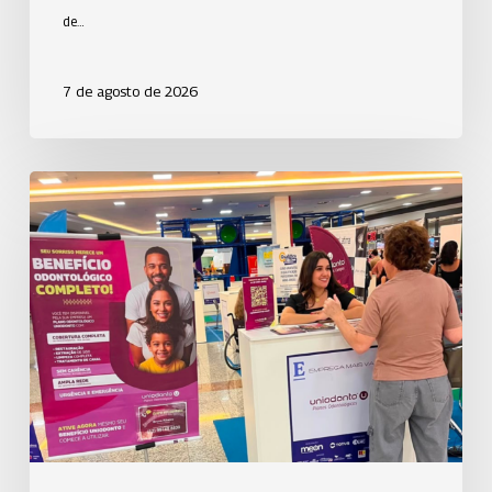
de…
7 de agosto de 2026
Uniodonto
de
São
José
dos
Campos
participa
do
Emprega
Mais