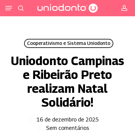
Pular
Menu
para
procurar
co
o
conteúdo
principal
Cooperativismo e Sistema Uniodonto
Uniodonto Campinas
e Ribeirão Preto
realizam Natal
Solidário!
16 de dezembro de 2025
Sem comentários