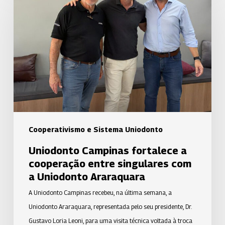
fortalece
a
cooperação
entre
singulares
com
a
Uniodonto
Araraquara
Cooperativismo e Sistema Uniodonto
Uniodonto Campinas fortalece a
cooperação entre singulares com
a Uniodonto Araraquara
A Uniodonto Campinas recebeu, na última semana, a
Uniodonto Araraquara, representada pelo seu presidente, Dr.
Gustavo Loria Leoni, para uma visita técnica voltada à troca