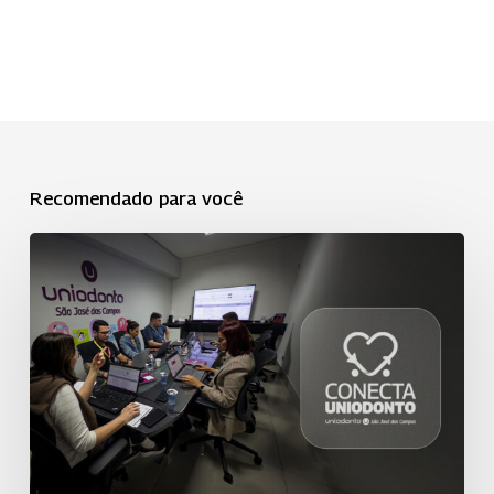
Recomendado para você
Projeto
Conecta
avança
para
segunda
fase
e
fortalece
relacionamento