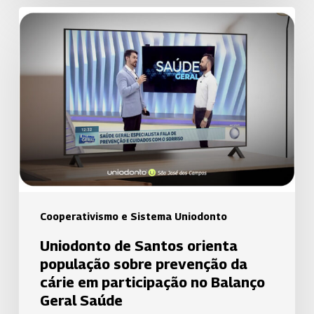
Uniodonto
de
Santos
orienta
população
sobre
prevenção
da
cárie
em
participação
Cooperativismo e Sistema Uniodonto
no
Uniodonto de Santos orienta
Balanço
população sobre prevenção da
Geral
cárie em participação no Balanço
Saúde
Geral Saúde