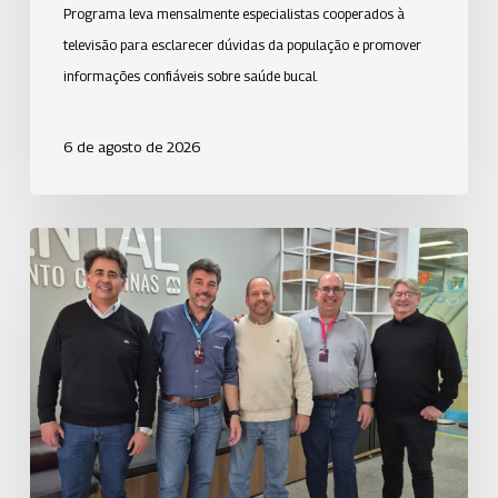
Programa leva mensalmente especialistas cooperados à
televisão para esclarecer dúvidas da população e promover
informações confiáveis sobre saúde bucal.
6 de agosto de 2026
Uniodonto
Campinas
fortalece
o
cooperativismo
com
visita
da
Uniodonto