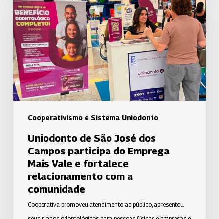
São
José
dos
Campos
participa
do
Emprega
Mais
Vale
Cooperativismo e Sistema Uniodonto
e
Uniodonto de São José dos
fortalece
Campos participa do Emprega
relacionamento
Mais Vale e fortalece
com
relacionamento com a
a
comunidade
comunidade
Cooperativa promoveu atendimento ao público, apresentou
seus planos odontológicos para pessoas físicas e empresas e