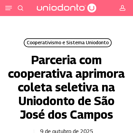
Pular
Menu
para
procurar
co
o
conteúdo
principal
Cooperativismo e Sistema Uniodonto
Parceria com
cooperativa aprimora
coleta seletiva na
Uniodonto de São
José dos Campos
9 de outubro de 2025