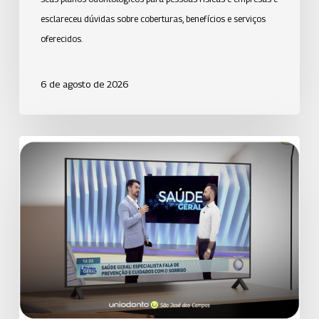
esclareceu dúvidas sobre coberturas, benefícios e serviços
oferecidos.
6 de agosto de 2026
Uniodonto
de
Santos
orienta
população
sobre
prevenção
da
cárie