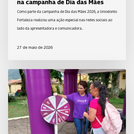
conexão
na campanha de Dia das Mães
e
Como parte da campanha de Dia das Mães 2026, a Uniodonto
credibilidade
Fortaleza realizou uma ação especial nas redes sociais ao
cearense
lado da apresentadora e comunicadora…
na
campanha
27 de maio de 2026
de
Dia
das
Uniodonto
Mães
de
São
José
dos
Campos
realiza
ação