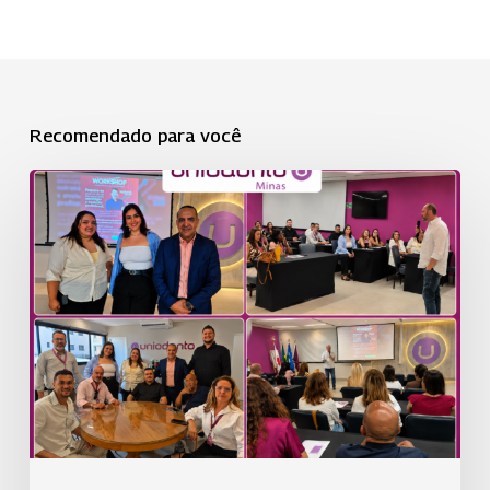
Recomendado para você
1º
Workshop
Comercial
de
Alta
Performance
da
Uniodonto
Minas