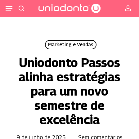
Pular
Menu
para
procurar
co
o
conteúdo
principal
Marketing e Vendas
Uniodonto Passos
alinha estratégias
para um novo
semestre de
excelência
9 de junho de 2025
Sem comentários