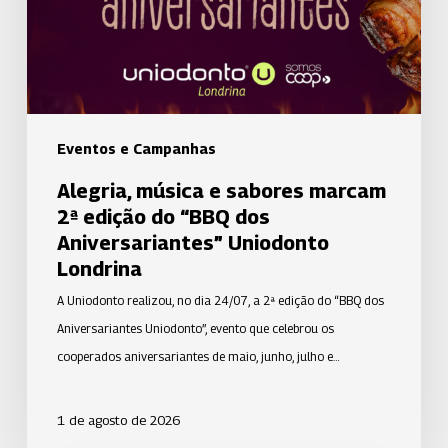
2ª
edição
do
“BBQ
dos
Aniversariantes”
Eventos e Campanhas
Uniodonto
Alegria, música e sabores marcam
Londrina
2ª edição do “BBQ dos
Aniversariantes” Uniodonto
Londrina
A Uniodonto realizou, no dia 24/07, a 2ª edição do “BBQ dos
Aniversariantes Uniodonto”, evento que celebrou os
cooperados aniversariantes de maio, junho, julho e…
1 de agosto de 2026