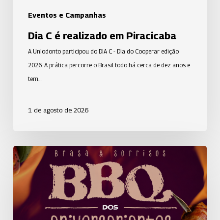
Eventos e Campanhas
Dia C é realizado em Piracicaba
A Uniodonto participou do DIA C - Dia do Cooperar edição
2026. A prática percorre o Brasil todo há cerca de dez anos e
tem…
1 de agosto de 2026
Alegria,
música
e
sabores
marcam