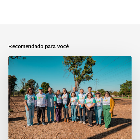
Recomendado para você
Dia
C
é
realizado
em
Piracicaba