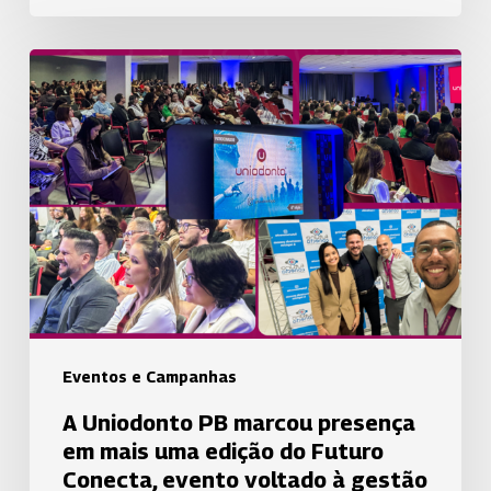
A
Uniodonto
PB
marcou
presença
em
mais
uma
edição
do
Futuro
Eventos e Campanhas
Conecta,
A Uniodonto PB marcou presença
evento
em mais uma edição do Futuro
voltado
Conecta, evento voltado à gestão