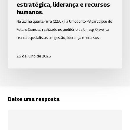
à
estratégica, liderança e recursos
gestão
humanos.
estratégica,
Na última quarta-feira (22/07), a Uniodonto PB participou do
liderança
Futuro Conecta, realizado no auditório da Uniesp. O evento
e
reuniu especialistas em gestão, liderança e recursos…
recursos
humanos.
26 de julho de 2026
Deixe uma resposta