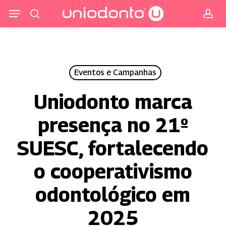
Pular
Menu
para
procurar
co
o
conteúdo
principal
Eventos e Campanhas
Uniodonto marca
presença no 21º
SUESC, fortalecendo
o cooperativismo
odontológico em
2025