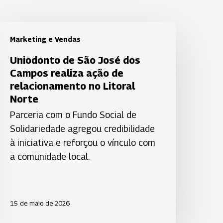
niodonto
Marketing e Vendas
e
ão
Uniodonto de São José dos
osé
Campos realiza ação de
os
relacionamento no Litoral
ampos
Norte
ealiza
Parceria com o Fundo Social de
ção
Solidariedade agregou credibilidade
e
à iniciativa e reforçou o vínculo com
elacionamento
a comunidade local.
o
itoral
orte
15 de maio de 2026