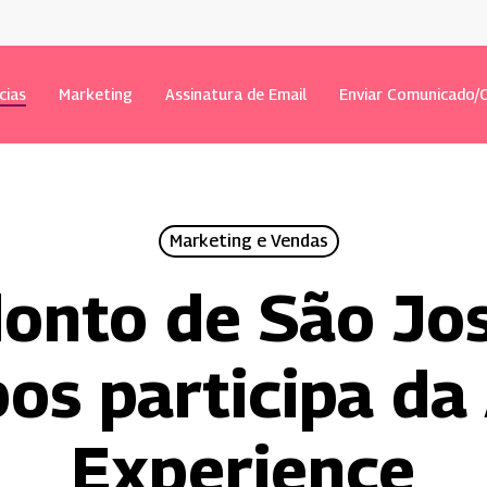
cias
Marketing
Assinatura de Email
Enviar Comunicado/O
Marketing e Vendas
onto de São Jo
os participa da
Experience