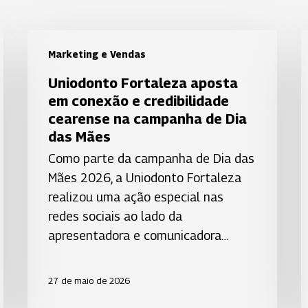
Uniodonto
U
Marketing e Vendas
Fortaleza
d
aposta
S
Uniodonto Fortaleza aposta
em
J
em conexão e credibilidade
conexão
d
cearense na campanha de Dia
e
C
das Mães
credibilidade
r
Como parte da campanha de Dia das
cearense
a
Mães 2026, a Uniodonto Fortaleza
na
d
realizou uma ação especial nas
campanha
r
redes sociais ao lado da
de
n
apresentadora e comunicadora…
Dia
L
das
N
27 de maio de 2026
Mães