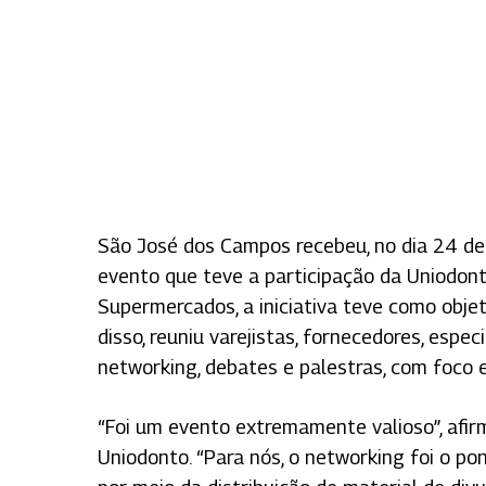
São José dos Campos recebeu, no dia 24 de
evento que teve a participação da Uniodont
Supermercados, a iniciativa teve como objet
disso, reuniu varejistas, fornecedores, espe
networking, debates e palestras, com foco 
Pressione Enter para pesquisar ou ESC para
“Foi um evento extremamente valioso”, afir
Uniodonto. “Para nós, o networking foi o po