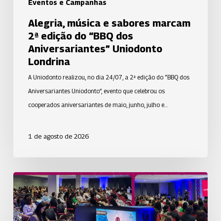
Eventos e Campanhas
Uniodonto
Alegria, música e sabores marcam
Londrina
2ª edição do “BBQ dos
Aniversariantes” Uniodonto
Londrina
A Uniodonto realizou, no dia 24/07, a 2ª edição do “BBQ dos
Aniversariantes Uniodonto”, evento que celebrou os
cooperados aniversariantes de maio, junho, julho e…
1 de agosto de 2026
A
Uniodonto
PB
marcou