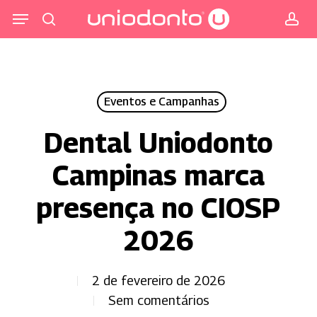
Pular
Menu
para
procurar
co
o
conteúdo
principal
Eventos e Campanhas
Dental Uniodonto
Campinas marca
presença no CIOSP
2026
2 de fevereiro de 2026
Sem comentários