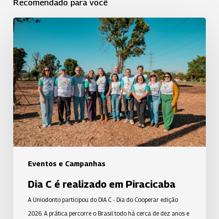
Recomendado para você
Dia
C
é
realizado
em
Piracicaba
Eventos e Campanhas
Dia C é realizado em Piracicaba
A Uniodonto participou do DIA C - Dia do Cooperar edição
2026. A prática percorre o Brasil todo há cerca de dez anos e