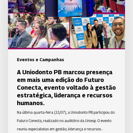
presença
em
mais
uma
edição
do
Futuro
Eventos e Campanhas
Conecta,
A Uniodonto PB marcou presença
evento
em mais uma edição do Futuro
voltado
Conecta, evento voltado à gestão
à
estratégica, liderança e recursos
gestão
humanos.
estratégica,
Na última quarta-feira (22/07), a Uniodonto PB participou do
liderança
Futuro Conecta, realizado no auditório da Uniesp. O evento
e
reuniu especialistas em gestão, liderança e recursos…
recursos