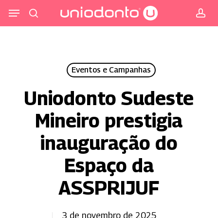
Pular
Menu
para
procurar
co
o
conteúdo
principal
Eventos e Campanhas
Uniodonto Sudeste
Mineiro prestigia
inauguração do
Espaço da
ASSPRIJUF
3 de novembro de 2025