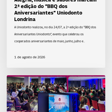
Londrina
2ª edição do “BBQ dos
Aniversariantes” Uniodonto
Londrina
A Uniodonto realizou, no dia 24/07, a 2ª edição do “BBQ dos
Aniversariantes Uniodonto”, evento que celebrou os
cooperados aniversariantes de maio, junho, julho e…
1 de agosto de 2026
A
Uniodonto
PB
marcou
presença