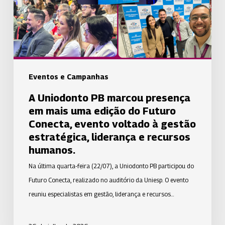
em
mais
uma
edição
do
Futuro
Eventos e Campanhas
Conecta,
A Uniodonto PB marcou presença
evento
em mais uma edição do Futuro
voltado
Conecta, evento voltado à gestão
à
estratégica, liderança e recursos
gestão
humanos.
estratégica,
Na última quarta-feira (22/07), a Uniodonto PB participou do
liderança
Futuro Conecta, realizado no auditório da Uniesp. O evento
e
reuniu especialistas em gestão, liderança e recursos…
recursos
humanos.