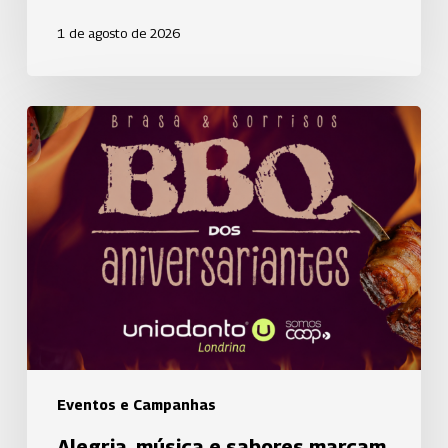
1 de agosto de 2026
Alegria,
música
e
sabores
marcam
2ª
edição
do
“BBQ
dos
Aniversariantes”
Eventos e Campanhas
Uniodonto
Alegria, música e sabores marcam