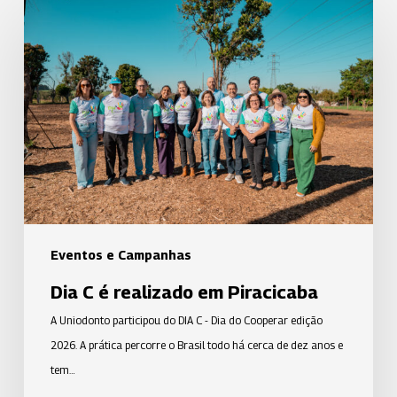
Dia
C
é
realizado
em
Piracicaba
Eventos e Campanhas
Dia C é realizado em Piracicaba
A Uniodonto participou do DIA C - Dia do Cooperar edição
2026. A prática percorre o Brasil todo há cerca de dez anos e
tem…