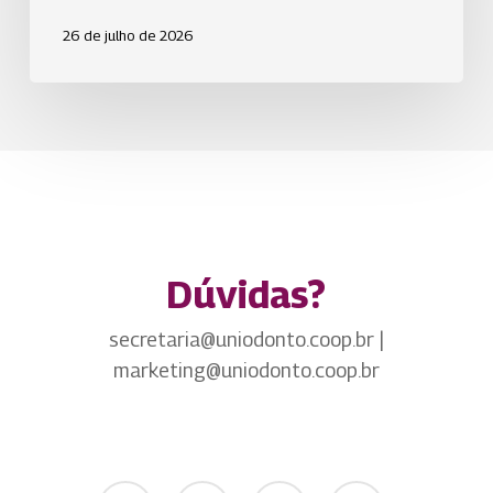
humanos.
26 de julho de 2026
Dúvidas?
secretaria@uniodonto.coop.br |
marketing@uniodonto.coop.br
twitter
facebook
youtube
instagram