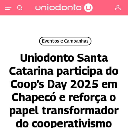
Pular
Menu
para
procurar
co
o
conteúdo
principal
Eventos e Campanhas
Uniodonto Santa
Catarina participa do
Coop’s Day 2025 em
Chapecó e reforça o
papel transformador
do cooperativismo