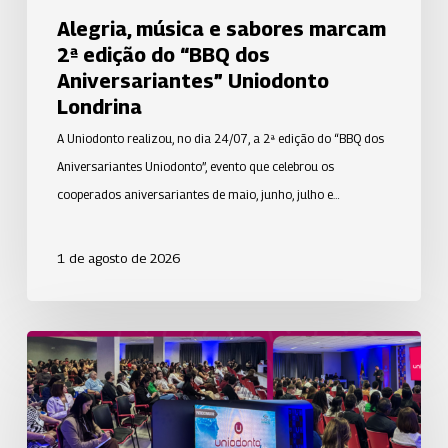
Uniodonto
Alegria, música e sabores marcam
Londrina
2ª edição do “BBQ dos
Aniversariantes” Uniodonto
Londrina
A Uniodonto realizou, no dia 24/07, a 2ª edição do “BBQ dos
Aniversariantes Uniodonto”, evento que celebrou os
cooperados aniversariantes de maio, junho, julho e…
1 de agosto de 2026
A
Uniodonto
PB
marcou