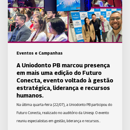
presença
em
mais
uma
edição
do
Futuro
Eventos e Campanhas
Conecta,
A Uniodonto PB marcou presença
evento
em mais uma edição do Futuro
voltado
Conecta, evento voltado à gestão
à
estratégica, liderança e recursos
gestão
humanos.
estratégica,
Na última quarta-feira (22/07), a Uniodonto PB participou do
liderança
Futuro Conecta, realizado no auditório da Uniesp. O evento
e
reuniu especialistas em gestão, liderança e recursos…
recursos