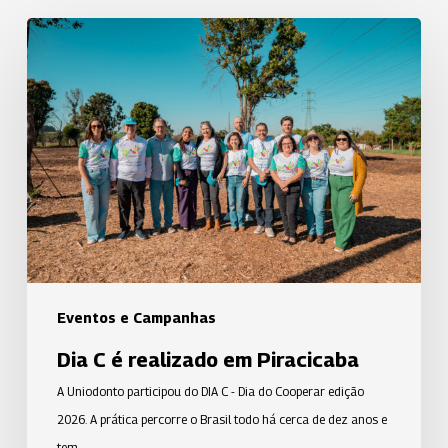
Dia
C
é
realizado
em
Piracicaba
Eventos e Campanhas
Dia C é realizado em Piracicaba
A Uniodonto participou do DIA C - Dia do Cooperar edição
2026. A prática percorre o Brasil todo há cerca de dez anos e
tem…