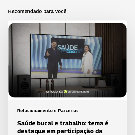
Recomendado para você
Saúde
bucal
e
trabalho:
tema
é
destaque
em
participação
da
Uniodonto
Relacionamento e Parcerias
de
Saúde bucal e trabalho: tema é
Santos
destaque em participação da
no